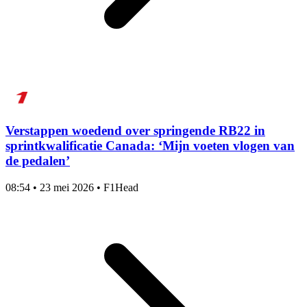
Verstappen woedend over springende RB22 in
sprintkwalificatie Canada: ‘Mijn voeten vlogen van
de pedalen’
08:54
•
23 mei 2026
•
F1Head