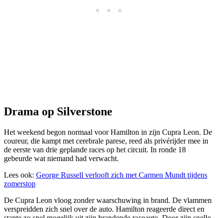
Drama op Silverstone
Het weekend begon normaal voor Hamilton in zijn Cupra Leon. De
coureur, die kampt met cerebrale parese, reed als privérijder mee in
de eerste van drie geplande races op het circuit. In ronde 18
gebeurde wat niemand had verwacht.
Lees ook:
George Russell verlooft zich met Carmen Mundt tijdens
zomerstop
De Cupra Leon vloog zonder waarschuwing in brand. De vlammen
verspreidden zich snel over de auto. Hamilton reageerde direct en
stapte zo snel mogelijk uit zijn brandende raceauto. Door zijn snelle