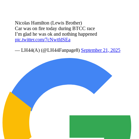
Nicolas Hamilton (Lewis Brother)
Car was on fire today during BTCC race
I’m glad he was ok and nothing happened
pic.twitter.com/7cNwtfdSEa
— LH44(A) (@LH44Fanpage8)
September 21, 2025