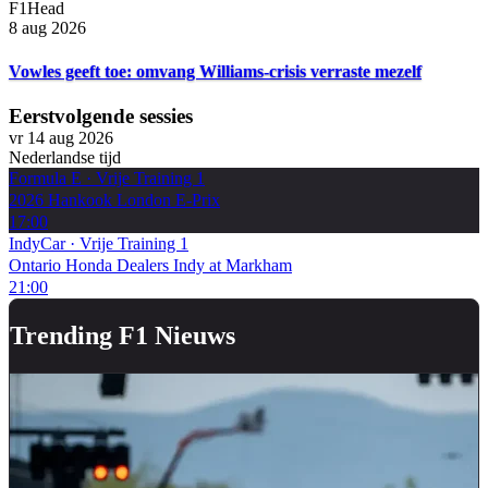
F1Head
8 aug 2026
Vowles geeft toe: omvang Williams-crisis verraste mezelf
Eerstvolgende sessies
vr 14 aug 2026
Nederlandse tijd
Formula E
·
Vrije Training 1
2026 Hankook London E-Prix
17:00
IndyCar
·
Vrije Training 1
Ontario Honda Dealers Indy at Markham
21:00
Trending F1 Nieuws