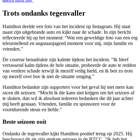
Trots ondanks tegenvaller
Hamilton deelde een foto van het incident op Instagram. Hij staat
naast zijn uitgebrande auto en kijkt naar de schade. In zijn bericht
reflecteerde hij op het moment: “Wat een geweldige foto van een erg
teleurstellend en angstaanjagend moment voor mij, mijn familie en
vrienden.”
De coureur benadrukte zijn kalmte tijdens het incident. “Ik bleef
verrassend kalm tijdens de hele situatie, probeerde de auto te redden
van verdere schade terwijl ik mezelf veilig hield, en ik ben zo trots
op mezelf over hoe ik met de situatie omging.”
Hamilton bedankte zijn supporters voor het geval hij niet meer kan
racen dit seizoen. “Mocht ik die kans niet krijgen om het seizoen af
te sluiten, dan wil ik absoluut iedereen bedanken die dit jaar achter
mij heeft gestaan. Vrienden, familie en sponsoren voor de
voortdurende steun en liefde.”
Beste seizoen ooit
Ondanks de tegenvaller kijkt Hamilton positief terug op 2025. Hij
beschouwt dit als zijn sterkste seizoen in de BTCC. “Ik heb het