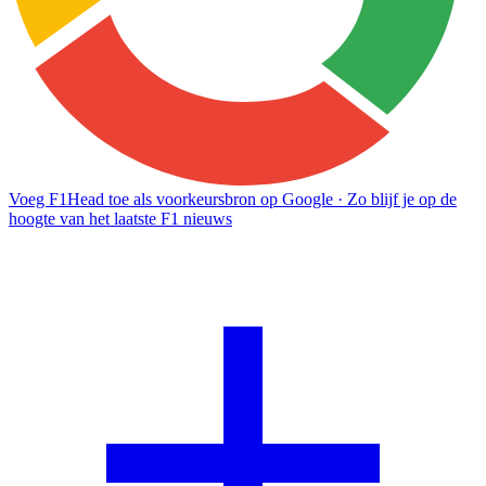
Voeg F1Head toe als voorkeursbron op Google
· Zo blijf je op de
hoogte van het laatste F1 nieuws