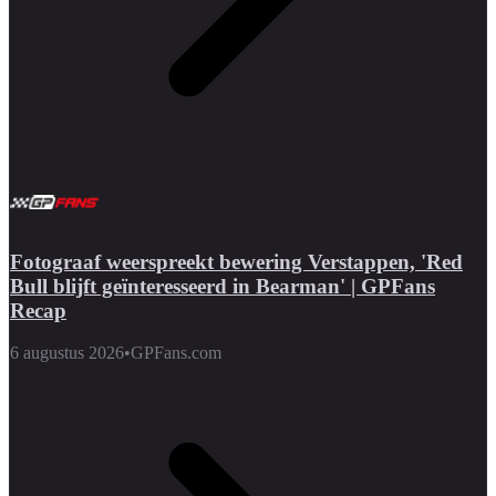
Fotograaf weerspreekt bewering Verstappen, 'Red
Bull blijft geïnteresseerd in Bearman' | GPFans
Recap
6 augustus 2026
•
GPFans.com