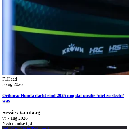
F1Head
5 aug 2026
Orihara: Honda dacht eind 2025 nog dat positie ‘niet zo slecht’
was
Sessies Vandaag
vr 7 aug 2026
Nederlandse tijd
IndyCar
·
Vrije Training 1