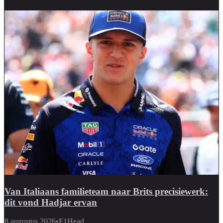
Van Italiaans familieteam naar Brits precisiewerk:
dit vond Hadjar ervan
8 augustus 2026
•
F1Head