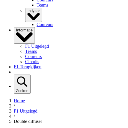
Teams
Indycar
Coureurs
Informatie
F1 Uitgelegd
Teams
Coureurs
Circuits
F1 Terugkijken
Zoeken
Home
/
F1 Uitgelegd
/
Double diffuser