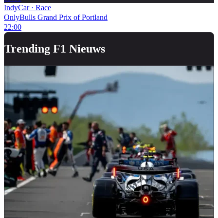
IndyCar
·
Race
OnlyBulls Grand Prix of Portland
22:00
Trending F1 Nieuws