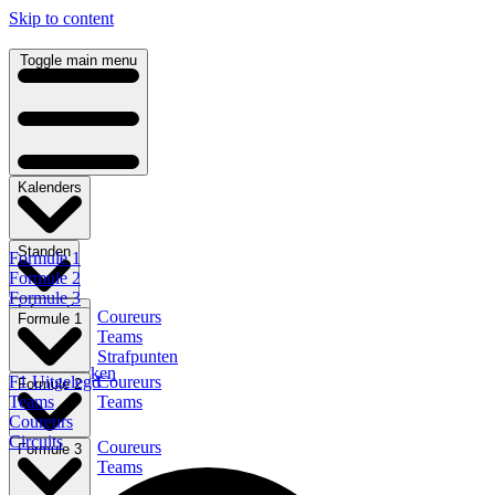
Skip to content
Toggle main menu
Kalenders
Standen
Formule 1
Formule 2
Formule 3
Informatie
Coureurs
Formule E
Formule 1
Teams
Indycar
Strafpunten
NLS
F1 Terugkijken
F1 Uitgelegd
Coureurs
Formule 2
Teams
Teams
Coureurs
Circuits
Coureurs
Formule 3
Teams