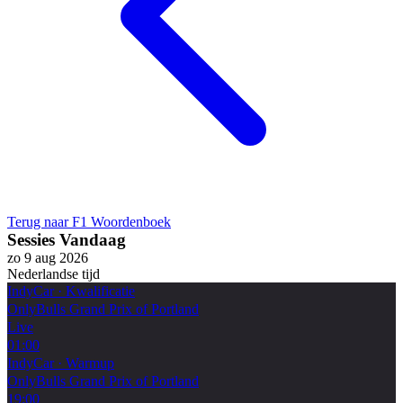
Terug naar F1 Woordenboek
Sessies Vandaag
zo 9 aug 2026
Nederlandse tijd
IndyCar
·
Kwalificatie
OnlyBulls Grand Prix of Portland
Live
01:00
IndyCar
·
Warmup
OnlyBulls Grand Prix of Portland
19:00