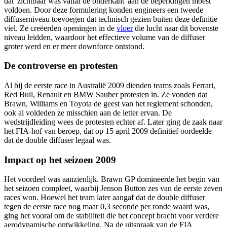
dat 'zichtbaar was vanaf de onderkant' aan de beperkingen moest
voldoen. Door deze formulering konden engineers een tweede
diffuserniveau toevoegen dat technisch gezien buiten deze definitie
viel. Ze creëerden openingen in de
vloer
die lucht naar dit bovenste
niveau leidden, waardoor het effectieve volume van de diffuser
groter werd en er meer downforce ontstond.
De controverse en protesten
Al bij de eerste race in Australië 2009 dienden teams zoals Ferrari,
Red Bull, Renault en BMW Sauber protesten in. Ze vonden dat
Brawn, Williams en Toyota de geest van het reglement schonden,
ook al voldeden ze misschien aan de letter ervan. De
wedstrijdleiding wees de protesten echter af. Later ging de zaak naar
het FIA-hof van beroep, dat op 15 april 2009 definitief oordeelde
dat de double diffuser legaal was.
Impact op het seizoen 2009
Het voordeel was aanzienlijk. Brawn GP domineerde het begin van
het seizoen compleet, waarbij Jenson Button zes van de eerste zeven
races won. Hoewel het team later aangaf dat de double diffuser
tegen de eerste race nog maar 0,3 seconde per ronde waard was,
ging het vooral om de stabiliteit die het concept bracht voor verdere
aerodynamische ontwikkeling. Na de uitspraak van de FIA