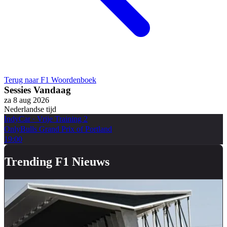
Terug naar F1 Woordenboek
Sessies Vandaag
za 8 aug 2026
Nederlandse tijd
IndyCar
·
Vrije Training 2
OnlyBulls Grand Prix of Portland
19:00
Trending F1 Nieuws