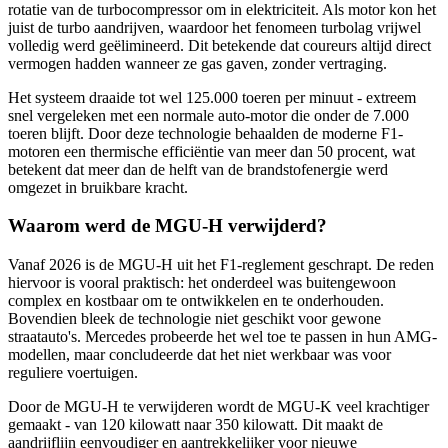
rotatie van de turbocompressor om in elektriciteit. Als motor kon het
juist de turbo aandrijven, waardoor het fenomeen turbolag vrijwel
volledig werd geëlimineerd. Dit betekende dat coureurs altijd direct
vermogen hadden wanneer ze gas gaven, zonder vertraging.
Het systeem draaide tot wel 125.000 toeren per minuut - extreem
snel vergeleken met een normale auto-motor die onder de 7.000
toeren blijft. Door deze technologie behaalden de moderne F1-
motoren een thermische efficiëntie van meer dan 50 procent, wat
betekent dat meer dan de helft van de brandstofenergie werd
omgezet in bruikbare kracht.
Waarom werd de MGU-H verwijderd?
Vanaf 2026 is de MGU-H uit het F1-reglement geschrapt. De reden
hiervoor is vooral praktisch: het onderdeel was buitengewoon
complex en kostbaar om te ontwikkelen en te onderhouden.
Bovendien bleek de technologie niet geschikt voor gewone
straatauto's. Mercedes probeerde het wel toe te passen in hun AMG-
modellen, maar concludeerde dat het niet werkbaar was voor
reguliere voertuigen.
Door de MGU-H te verwijderen wordt de MGU-K veel krachtiger
gemaakt - van 120 kilowatt naar 350 kilowatt. Dit maakt de
aandrijflijn eenvoudiger en aantrekkelijker voor nieuwe