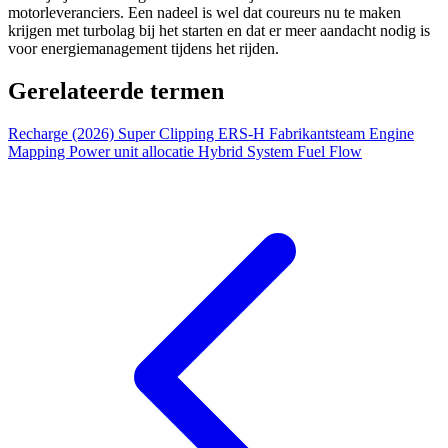
motorleveranciers. Een nadeel is wel dat coureurs nu te maken
krijgen met turbolag bij het starten en dat er meer aandacht nodig is
voor energiemanagement tijdens het rijden.
Gerelateerde termen
Recharge (2026)
Super Clipping
ERS-H
Fabrikantsteam
Engine
Mapping
Power unit allocatie
Hybrid System
Fuel Flow