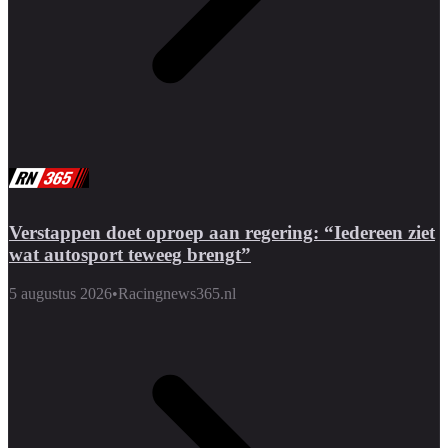
Verstappen doet oproep aan regering: “Iedereen ziet
wat autosport teweeg brengt”
5 augustus 2026
•
Racingnews365.nl