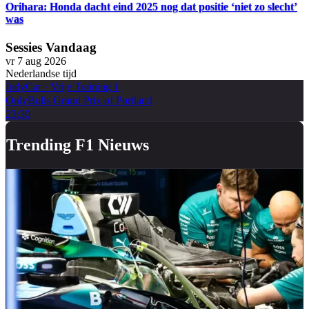
Orihara: Honda dacht eind 2025 nog dat positie ‘niet zo slecht’
was
Sessies Vandaag
vr 7 aug 2026
Nederlandse tijd
IndyCar
·
Vrije Training 1
OnlyBulls Grand Prix of Portland
23:30
Trending F1 Nieuws