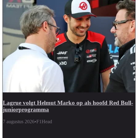
Lagrue volgt Helmut Marko op als hoofd Red Bull-
juniorprogramma
7 augustus 2026
•
F1Head