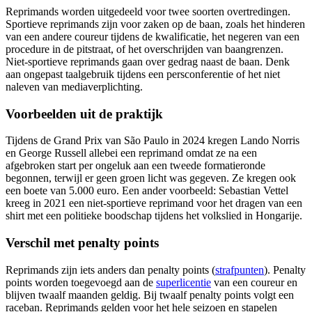
Reprimands worden uitgedeeld voor twee soorten overtredingen.
Sportieve reprimands zijn voor zaken op de baan, zoals het hinderen
van een andere coureur tijdens de kwalificatie, het negeren van een
procedure in de pitstraat, of het overschrijden van baangrenzen.
Niet-sportieve reprimands gaan over gedrag naast de baan. Denk
aan ongepast taalgebruik tijdens een persconferentie of het niet
naleven van mediaverplichting.
Voorbeelden uit de praktijk
Tijdens de Grand Prix van São Paulo in 2024 kregen Lando Norris
en George Russell allebei een reprimand omdat ze na een
afgebroken start per ongeluk aan een tweede formatieronde
begonnen, terwijl er geen groen licht was gegeven. Ze kregen ook
een boete van 5.000 euro. Een ander voorbeeld: Sebastian Vettel
kreeg in 2021 een niet-sportieve reprimand voor het dragen van een
shirt met een politieke boodschap tijdens het volkslied in Hongarije.
Verschil met penalty points
Reprimands zijn iets anders dan penalty points (
strafpunten
). Penalty
points worden toegevoegd aan de
superlicentie
van een coureur en
blijven twaalf maanden geldig. Bij twaalf penalty points volgt een
raceban. Reprimands gelden voor het hele seizoen en stapelen