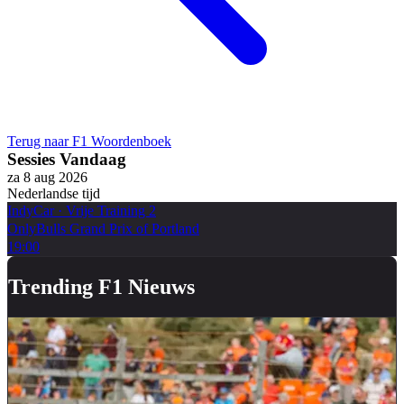
Terug naar F1 Woordenboek
Sessies Vandaag
za 8 aug 2026
Nederlandse tijd
IndyCar
·
Vrije Training 2
OnlyBulls Grand Prix of Portland
19:00
Trending F1 Nieuws