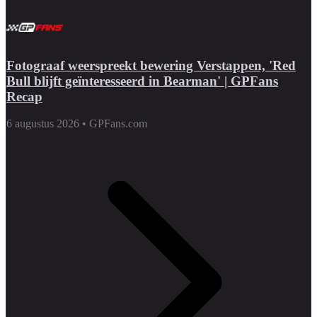
Fotograaf weerspreekt bewering Verstappen, 'Red
Bull blijft geïnteresseerd in Bearman' | GPFans
Recap
6 augustus 2026
•
GPFans.com