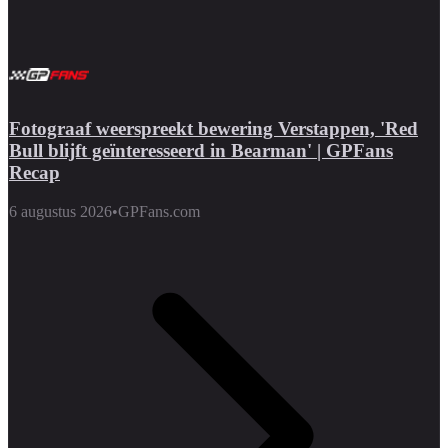
Fotograaf weerspreekt bewering Verstappen, 'Red
Bull blijft geïnteresseerd in Bearman' | GPFans
Recap
6 augustus 2026
•
GPFans.com