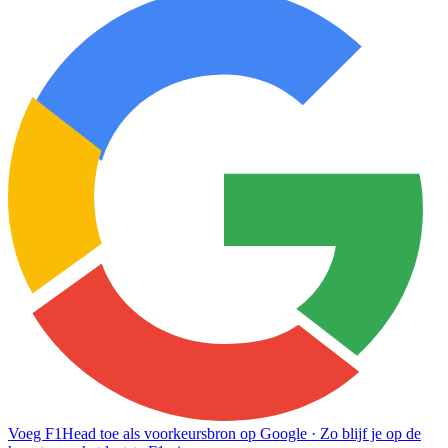
Voeg F1Head toe als voorkeursbron op Google
· Zo blijf je op de