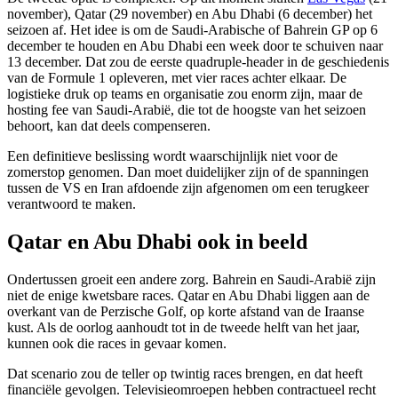
november), Qatar (29 november) en Abu Dhabi (6 december) het
seizoen af. Het idee is om de Saudi-Arabische of Bahrein GP op 6
december te houden en Abu Dhabi een week door te schuiven naar
13 december. Dat zou de eerste quadruple-header in de geschiedenis
van de Formule 1 opleveren, met vier races achter elkaar. De
logistieke druk op teams en organisatie zou enorm zijn, maar de
hosting fee van Saudi-Arabië, die tot de hoogste van het seizoen
behoort, kan dat deels compenseren.
Een definitieve beslissing wordt waarschijnlijk niet voor de
zomerstop genomen. Dan moet duidelijker zijn of de spanningen
tussen de VS en Iran afdoende zijn afgenomen om een terugkeer
verantwoord te maken.
Qatar en Abu Dhabi ook in beeld
Ondertussen groeit een andere zorg. Bahrein en Saudi-Arabië zijn
niet de enige kwetsbare races. Qatar en Abu Dhabi liggen aan de
overkant van de Perzische Golf, op korte afstand van de Iraanse
kust. Als de oorlog aanhoudt tot in de tweede helft van het jaar,
kunnen ook die races in gevaar komen.
Dat scenario zou de teller op twintig races brengen, en dat heeft
financiële gevolgen. Televisieomroepen hebben contractueel recht