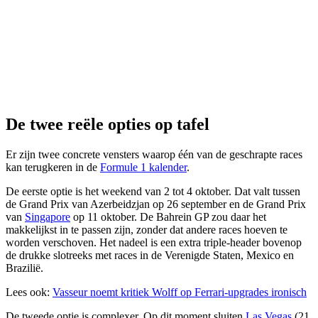
De twee reële opties op tafel
Er zijn twee concrete vensters waarop één van de geschrapte races
kan terugkeren in de
Formule 1 kalender
.
De eerste optie is het weekend van 2 tot 4 oktober. Dat valt tussen
de Grand Prix van Azerbeidzjan op 26 september en de Grand Prix
van
Singapore
op 11 oktober. De Bahrein GP zou daar het
makkelijkst in te passen zijn, zonder dat andere races hoeven te
worden verschoven. Het nadeel is een extra triple-header bovenop
de drukke slotreeks met races in de Verenigde Staten, Mexico en
Brazilië.
Lees ook:
Vasseur noemt kritiek Wolff op Ferrari-upgrades ironisch
De tweede optie is complexer. Op dit moment sluiten
Las Vegas
(21