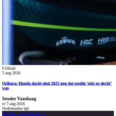
F1Head
5 aug 2026
Orihara: Honda dacht eind 2025 nog dat positie ‘niet zo slecht’
was
Sessies Vandaag
vr 7 aug 2026
Nederlandse tijd
IndyCar
·
Vrije Training 1