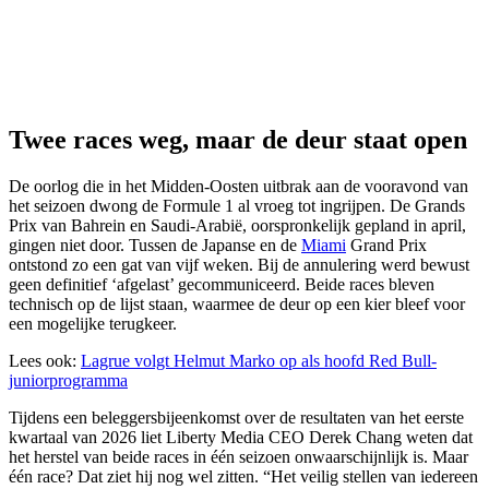
Twee races weg, maar de deur staat open
De oorlog die in het Midden-Oosten uitbrak aan de vooravond van
het seizoen dwong de Formule 1 al vroeg tot ingrijpen. De Grands
Prix van Bahrein en Saudi-Arabië, oorspronkelijk gepland in april,
gingen niet door. Tussen de Japanse en de
Miami
Grand Prix
ontstond zo een gat van vijf weken. Bij de annulering werd bewust
geen definitief ‘afgelast’ gecommuniceerd. Beide races bleven
technisch op de lijst staan, waarmee de deur op een kier bleef voor
een mogelijke terugkeer.
Lees ook:
Lagrue volgt Helmut Marko op als hoofd Red Bull-
juniorprogramma
Tijdens een beleggersbijeenkomst over de resultaten van het eerste
kwartaal van 2026 liet Liberty Media CEO Derek Chang weten dat
het herstel van beide races in één seizoen onwaarschijnlijk is. Maar
één race? Dat ziet hij nog wel zitten. “Het veilig stellen van iedereen