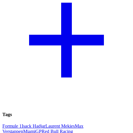
Tags
Formule 1
Isack Hadjar
Laurent Mekies
Max
Verstappen
MiamiGP
Red Bull Racing