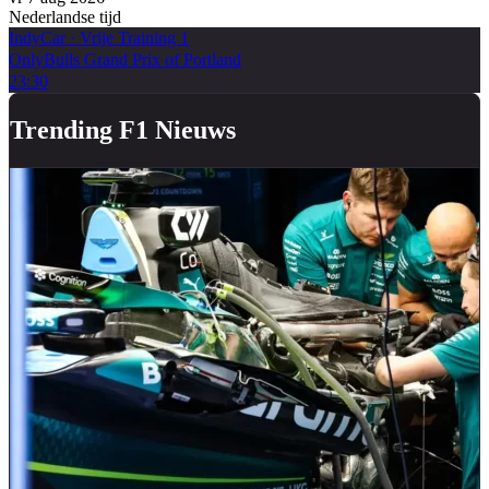
Nederlandse tijd
IndyCar
·
Vrije Training 1
OnlyBulls Grand Prix of Portland
23:30
Trending F1 Nieuws