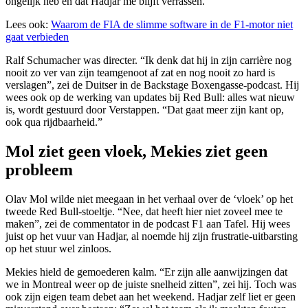
ongelijk heb en dat Hadjar me blijft verrassen.”
Lees ook:
Waarom de FIA de slimme software in de F1-motor niet
gaat verbieden
Ralf Schumacher was directer. “Ik denk dat hij in zijn carrière nog
nooit zo ver van zijn teamgenoot af zat en nog nooit zo hard is
verslagen”, zei de Duitser in de Backstage Boxengasse-podcast. Hij
wees ook op de werking van updates bij Red Bull: alles wat nieuw
is, wordt gestuurd door Verstappen. “Dat gaat meer zijn kant op,
ook qua rijdbaarheid.”
Mol ziet geen vloek, Mekies ziet geen
probleem
Olav Mol wilde niet meegaan in het verhaal over de ‘vloek’ op het
tweede Red Bull-stoeltje. “Nee, dat heeft hier niet zoveel mee te
maken”, zei de commentator in de podcast F1 aan Tafel. Hij wees
juist op het vuur van Hadjar, al noemde hij zijn frustratie-uitbarsting
op het stuur wel zinloos.
Mekies hield de gemoederen kalm. “Er zijn alle aanwijzingen dat
we in Montreal weer op de juiste snelheid zitten”, zei hij. Toch was
ook zijn eigen team debet aan het weekend. Hadjar zelf liet er geen