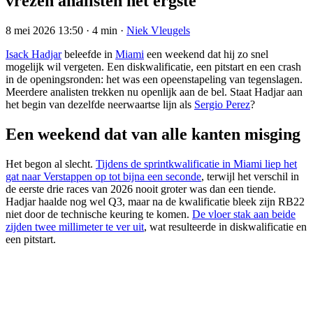
vrezen analisten het ergste
8 mei 2026 13:50
·
4 min
·
Niek Vleugels
Isack Hadjar
beleefde in
Miami
een weekend dat hij zo snel
mogelijk wil vergeten. Een diskwalificatie, een pitstart en een crash
in de openingsronden: het was een opeenstapeling van tegenslagen.
Meerdere analisten trekken nu openlijk aan de bel. Staat Hadjar aan
het begin van dezelfde neerwaartse lijn als
Sergio Perez
?
Een weekend dat van alle kanten misging
Het begon al slecht.
Tijdens de sprintkwalificatie in Miami liep het
gat naar Verstappen op tot bijna een seconde
, terwijl het verschil in
de eerste drie races van 2026 nooit groter was dan een tiende.
Hadjar haalde nog wel Q3, maar na de kwalificatie bleek zijn RB22
niet door de technische keuring te komen.
De vloer stak aan beide
zijden twee millimeter te ver uit
, wat resulteerde in diskwalificatie en
een pitstart.