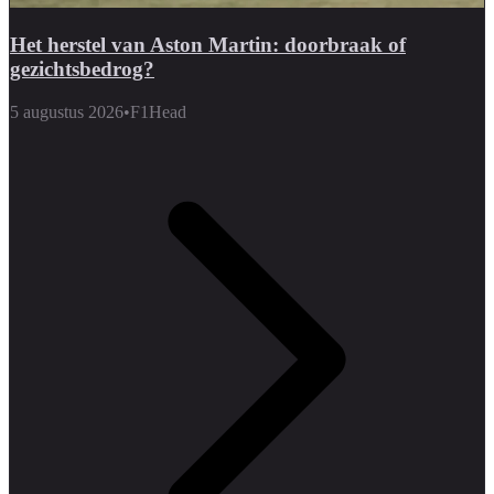
Het herstel van Aston Martin: doorbraak of
gezichtsbedrog?
5 augustus 2026
•
F1Head