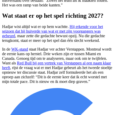
misverstand over bestaan: “Zowel het team als ik maakten fouten.
Het was een ramp van beide kanten.”
Wat staat er op het spel richting 2027?
Hadjar wist altijd wat er op hem wachtte.
Hij erkende voor het
seizoen dat hij huiverde van wat er met zijn voorgangers was
gebeurd
, maar zette die gedachte bewust opzij. Nu die gedachte
terugkomt, staat er meer op het spel dan één slecht weekend.
In de
WK-stand
staat Hadjar ver achter Verstappen. Montreal wordt
de eerste kans op herstel. Drie weken zijn er tussen Miami en
Canada. Genoeg tijd om te analyseren, maar ook om te twijfelen.
Want als
Red Bull bij een vertrek van Verstappen al een naam klaar
heeft
, rijst de vraag wat er met Hadjar gebeurt als het tweede stoeltje
opnieuw ter discussie staat. Hadjar zelf formuleerde het als een
oproep aan zichzelf: “Dit is de eerste keer dat ik echt worstel met
mijn totale pace. Dit is nieuw en ik moet diep graven.”