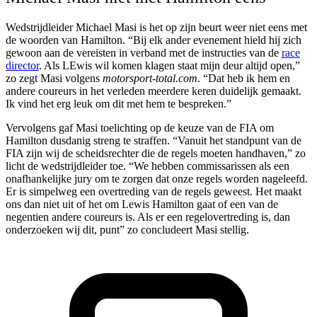
Wedstrijdleider Michael Masi is het op zijn beurt weer niet eens met
de woorden van Hamilton. “Bij elk ander evenement hield hij zich
gewoon aan de vereisten in verband met de instructies van de
race
director
. Als LEwis wil komen klagen staat mijn deur altijd open,”
zo zegt Masi volgens
motorsport-total.com
. “Dat heb ik hem en
andere coureurs in het verleden meerdere keren duidelijk gemaakt.
Ik vind het erg leuk om dit met hem te bespreken.”
Vervolgens gaf Masi toelichting op de keuze van de FIA om
Hamilton dusdanig streng te straffen. “Vanuit het standpunt van de
FIA zijn wij de scheidsrechter die de regels moeten handhaven,” zo
licht de wedstrijdleider toe. “We hebben commissarissen als een
onafhankelijke jury om te zorgen dat onze regels worden nageleefd.
Er is simpelweg een overtreding van de regels geweest. Het maakt
ons dan niet uit of het om Lewis Hamilton gaat of een van de
negentien andere coureurs is. Als er een regelovertreding is, dan
onderzoeken wij dit, punt” zo concludeert Masi stellig.