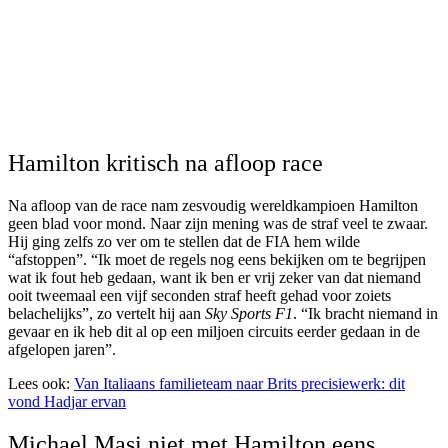
Hamilton kritisch na afloop race
Na afloop van de race nam zesvoudig wereldkampioen Hamilton
geen blad voor mond. Naar zijn mening was de straf veel te zwaar.
Hij ging zelfs zo ver om te stellen dat de FIA hem wilde
“afstoppen”. “Ik moet de regels nog eens bekijken om te begrijpen
wat ik fout heb gedaan, want ik ben er vrij zeker van dat niemand
ooit tweemaal een vijf seconden straf heeft gehad voor zoiets
belachelijks”, zo vertelt hij aan
Sky Sports F1
. “Ik bracht niemand in
gevaar en ik heb dit al op een miljoen circuits eerder gedaan in de
afgelopen jaren”.
Lees ook:
Van Italiaans familieteam naar Brits precisiewerk: dit
vond Hadjar ervan
Michael Masi niet met Hamilton eens