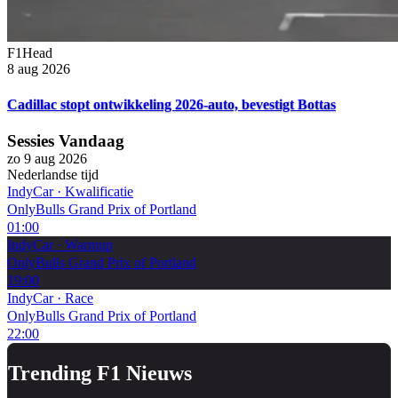
F1Head
8 aug 2026
Cadillac stopt ontwikkeling 2026-auto, bevestigt Bottas
Sessies Vandaag
zo 9 aug 2026
Nederlandse tijd
IndyCar
·
Kwalificatie
OnlyBulls Grand Prix of Portland
01:00
IndyCar
·
Warmup
OnlyBulls Grand Prix of Portland
19:00
IndyCar
·
Race
OnlyBulls Grand Prix of Portland
22:00
Trending F1 Nieuws