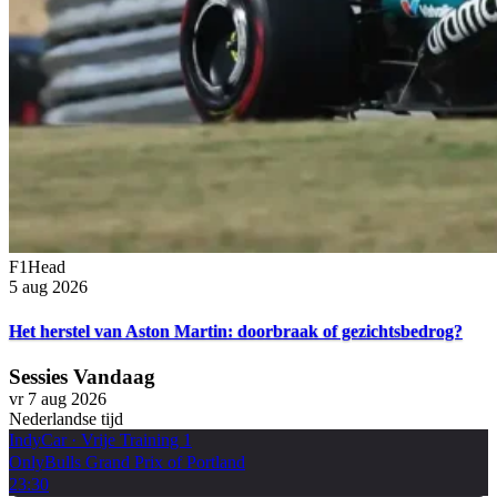
F1Head
5 aug 2026
Het herstel van Aston Martin: doorbraak of gezichtsbedrog?
Sessies Vandaag
vr 7 aug 2026
Nederlandse tijd
IndyCar
·
Vrije Training 1
OnlyBulls Grand Prix of Portland
23:30