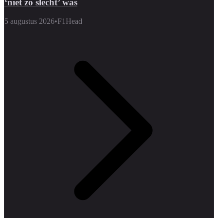
‘niet zo slecht’ was
5 augustus 2026
•
F1Head