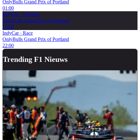
OnlyBulls Grand Prix of Portland
01:00
IndyCar
·
Warmup
OnlyBulls Grand Prix of Portland
19:00
IndyCar
·
Race
OnlyBulls Grand Prix of Portland
22:00
Trending F1 Nieuws