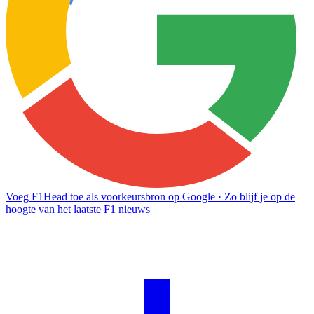
Voeg F1Head toe als voorkeursbron op Google
· Zo blijf je op de
hoogte van het laatste F1 nieuws