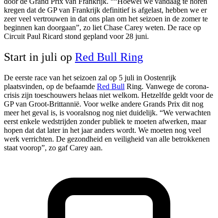
door de Grand Prix van Frankrijk. “
“Hoewel we vandaag te horen
kregen dat de GP van Frankrijk definitief is afgelast, hebben we er
zeer veel vertrouwen in dat ons plan om het seizoen in de zomer te
beginnen kan doorgaan”, zo liet Chase Carey weten. De race op
Circuit Paul Ricard stond gepland voor 28 juni.
Start in juli op
Red Bull Ring
De eerste race van het seizoen zal op 5 juli in Oostenrijk
plaatsvinden, op de befaamde
Red Bull
Ring. Vanwege de corona-
crisis zijn toeschouwers helaas niet welkom. Hetzelfde geldt voor de
GP van Groot-Brittannië. Voor welke andere Grands Prix dit nog
meer het geval is, is vooralsnog nog niet duidelijk.
“We verwachten
eerst enkele wedstrijden zonder publiek te moeten afwerken, maar
hopen dat dat later in het jaar anders wordt. We moeten nog veel
werk verrichten. De gezondheid en veiligheid van alle betrokkenen
staat voorop”, zo gaf Carey aan.