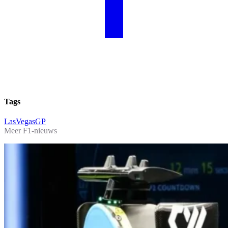
Tags
LasVegasGP
Meer F1-nieuws