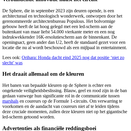
De Sphere, die in september 2023 zijn deuren opende, is een
architecturaal en technologisch wonderwerk, ontworpen door het
gerenommeerde architectenbureau Populous. Het bolvormige
gebouw heeft de lat hoog gelegd met een led-scherm aan de
buitenkant van maar liefst 54.000 vierkante meter en een nog
indrukwekkender 16K-resolutiescherm aan de binnenkant. De
openingsact, geen ander dan U2, heeft de standaard gezet voor een
locatie die nu al wordt beschouwd als een mijlpaal in entertainment.
Lees ook:
Orihara: Honda dacht eind 2025 nog dat positie ‘niet zo
slecht’ was
Het draait allemaal om de kleuren
Het banen van bepaalde kleuren op de Sphere is echter een
ongekende veiligheidsbeslissing. Blauw, geel en rood zijn in de ban
gedaan vanwege hun significante rol in de communicatie tussen
marshals
en coureurs op de Formule 1-circuits. Om verwarring te
voorkomen en de aandacht van coureurs niet af te leiden tijdens
deze cruciale momenten, zullen deze kleuren niet op het gigantische
led-scherm getoond worden.
Advertenties als financiële reddingsboei