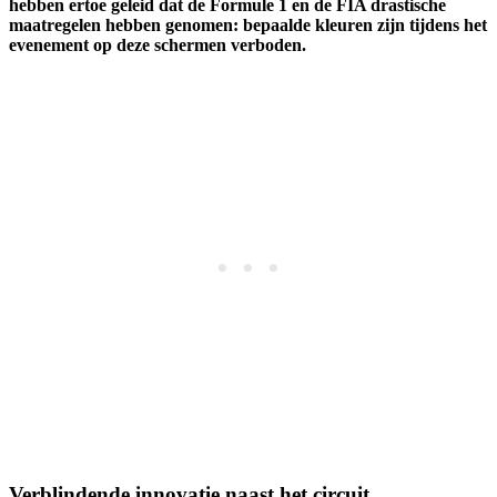
hebben ertoe geleid dat de Formule 1 en de FIA drastische
maatregelen hebben genomen: bepaalde kleuren zijn tijdens het
evenement op deze schermen verboden.
Verblindende innovatie naast het circuit