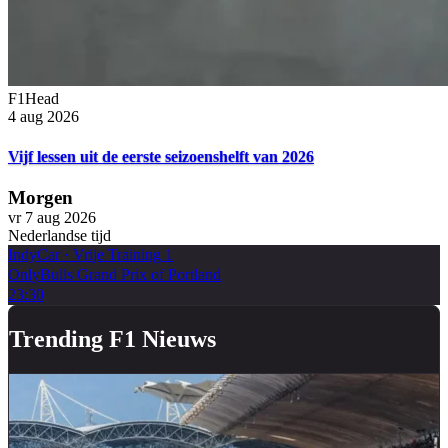
F1Head
4 aug 2026
Vijf lessen uit de eerste seizoenshelft van 2026
Morgen
vr 7 aug 2026
Nederlandse tijd
IndyCar
·
Vrije Training 1
OnlyBulls Grand Prix of Portland
23:30
Trending F1 Nieuws