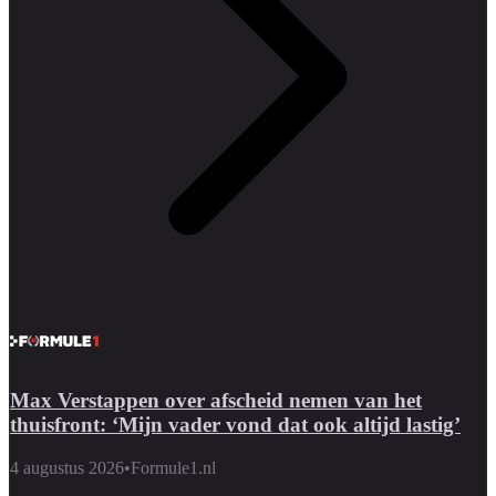
Max Verstappen over afscheid nemen van het
thuisfront: ‘Mijn vader vond dat ook altijd lastig’
4 augustus 2026
•
Formule1.nl