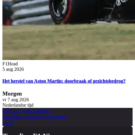
F1Head
5 aug 2026
Het herstel van Aston Martin: doorbraak of gezichtsbedrog?
Morgen
vr 7 aug 2026
Nederlandse tijd
IndyCar
·
Vrije Training 1
OnlyBulls Grand Prix of Portland
23:30