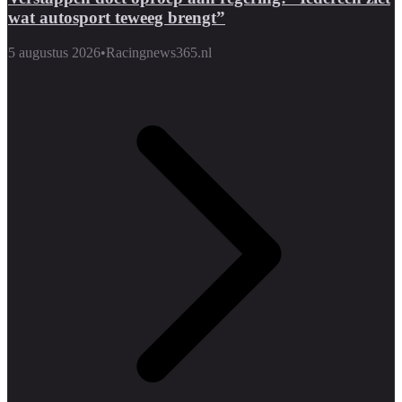
wat autosport teweeg brengt”
5 augustus 2026
•
Racingnews365.nl