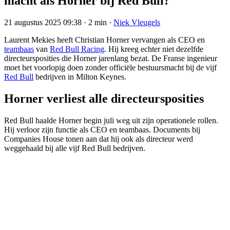
macht als Horner bij Red Bull?
21 augustus 2025 09:38
·
2 min
·
Niek Vleugels
Laurent Mekies heeft Christian Horner vervangen als CEO en
teambaas
van
Red Bull Racing
. Hij kreeg echter niet dezelfde
directeursposities die Horner jarenlang bezat. De Franse ingenieur
moet het voorlopig doen zonder officiële bestuursmacht bij de vijf
Red Bull
bedrijven in Milton Keynes.
Horner verliest alle directeursposities
Red Bull haalde Horner begin juli weg uit zijn operationele rollen.
Hij verloor zijn functie als CEO en teambaas. Documents bij
Companies House tonen aan dat hij ook als directeur werd
weggehaald bij alle vijf Red Bull bedrijven.