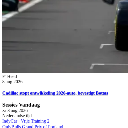
F1Head
8 aug 2026
Cadillac stopt ontwikkeling 2026-auto, bevestigt Bottas
Sessies Vandaag
za 8 aug 2026
Nederlandse tijd
IndyCar
·
Vrije Training 2
OnlyBulls Grand Prix of Portland