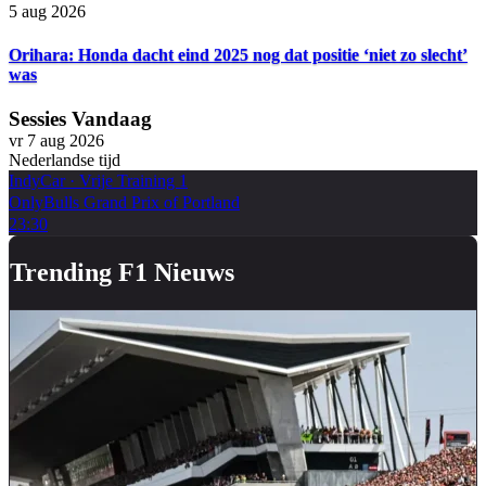
5 aug 2026
Orihara: Honda dacht eind 2025 nog dat positie ‘niet zo slecht’
was
Sessies Vandaag
vr 7 aug 2026
Nederlandse tijd
IndyCar
·
Vrije Training 1
OnlyBulls Grand Prix of Portland
23:30
Trending F1 Nieuws