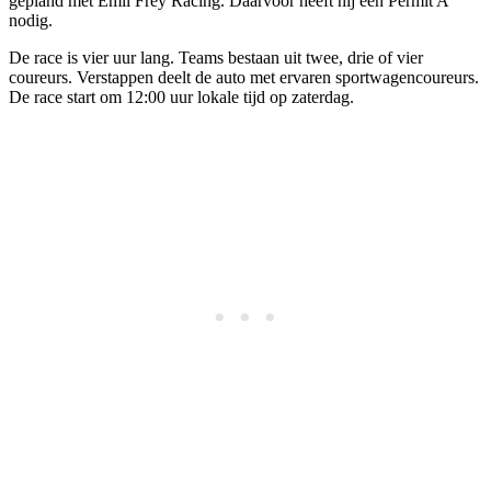
gepland met Emil Frey Racing. Daarvoor heeft hij een Permit A
nodig.
De race is vier uur lang. Teams bestaan uit twee, drie of vier
coureurs. Verstappen deelt de auto met ervaren sportwagencoureurs.
De race start om 12:00 uur lokale tijd op zaterdag.