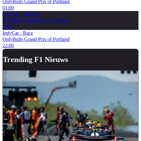
OnlyBulls Grand Prix of Portland
01:00
IndyCar
·
Warmup
OnlyBulls Grand Prix of Portland
19:00
IndyCar
·
Race
OnlyBulls Grand Prix of Portland
22:00
Trending F1 Nieuws