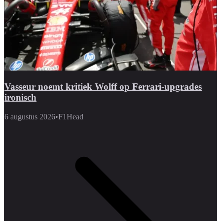
Vasseur noemt kritiek Wolff op Ferrari-upgrades
ironisch
6 augustus 2026
•
F1Head