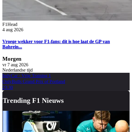
F1Head
4 aug 2026
Vroege wekker voor F1-fans: dit is hoe laat de GP van
Bahrein...
Morgen
vr 7 aug 2026
Nederlandse tijd
IndyCar
·
Vrije Training 1
OnlyBulls Grand Prix of Portland
23:30
Trending F1 Nieuws