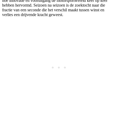
hoe innovatie en vooruitgang de motorsportwereld keer op keer
hebben hervormd. Seizoen na seizoen is de zoektocht naar die
fractie van een seconde die het verschil maakt tussen winst en
verlies een drijvende kracht geweest.