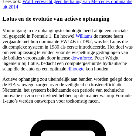
Lees ook:
Wolff verwacht geen herhaling van Mercedes-dominantie
uit 2014
Lotus en de evolutie van actieve ophanging
Vooruitgang in de ophangingstechnologie heeft altijd een cruciale
rol gespeeld in Formule 1. En hoewel
Williams
de meeste faam
vergaarde met hun dominante FW14B in 1992, was het Lotus die
dit complexe systeem in 1980 als eerste introduceerde. Het doel was
om een oplossing te vinden voor de wispelturige gedragingen van
de bolides veroorzaakt door intense
downforce
. Peter Wright,
ingenieur bij Lotus, bedacht een computergestuurde hydraulische
setup die de auto op een optimale
rijhoogte
kon houden.
Actieve ophanging zou uiteindelijk aan banden worden gelegd door
de FIA vanwege zorgen over de veiligheid en kostenefficiëntie.
Niettemin, het systeem belichaamde een periode van technische
innovatie en zou een invloed hebben op de manier waarop Formule
1-auto’s werden ontworpen voor toekomstig racen.