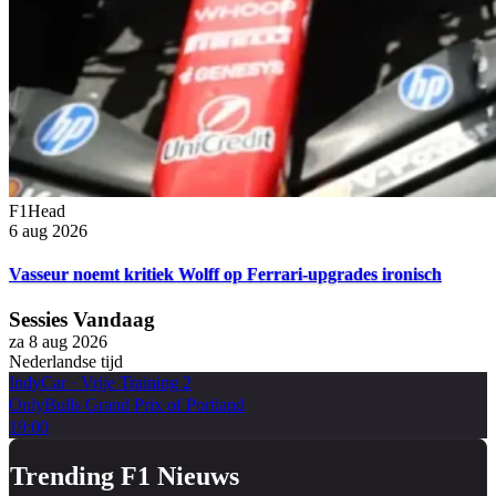
F1Head
6 aug 2026
Vasseur noemt kritiek Wolff op Ferrari-upgrades ironisch
Sessies Vandaag
za 8 aug 2026
Nederlandse tijd
IndyCar
·
Vrije Training 2
OnlyBulls Grand Prix of Portland
19:00
Trending F1 Nieuws