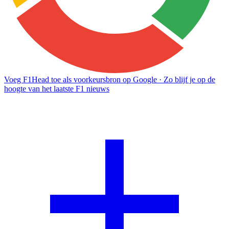
Voeg F1Head toe als voorkeursbron op Google
· Zo blijf je op de
hoogte van het laatste F1 nieuws