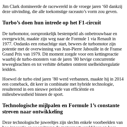
Jim Clark domineerde de racewereld in de vroege jaren ‘60 dankzij
deze uitvinding, die alle toekomstige raceauto’s vorm zou geven.
Turbo’s doen hun intrede op het F1-circuit
De turbomotor, oorspronkelijk bestempeld als onbetrouwbaar en
overgewicht, maakte zijn weg naar de Formule 1 via Renault in
1977. Ondanks een rotsachtige start, bewees de turbomotor zijn
potentie met de overwinning van Jean-Pierre Jabouille in de Franse
Grand Prix van 1979. Dit moment zorgde voor een kettingreactie
waarbij de turbo-monsters van de jaren ’80 hevige concurrentie
teweegbrachten en tot verhitte debatten omtrent snelheidsregulatie
leidden.
Hoewel de turbo eind jaren ’80 werd verbannen, maakte hij in 2014
een comeback, dit keer in combinatie met hybride technologie,
resulterend in een nieuwe periode van efficiëntie en
milieubewustheid binnen de sport.
Technologische mijlpalen en Formule 1’s constante
streven naar ontwikkeling
Deze technologische juweeltjes zijn slechts enkele voorbeelden van