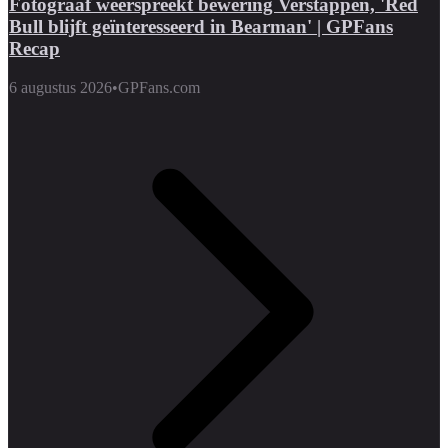
Fotograaf weerspreekt bewering Verstappen, 'Red
Bull blijft geïnteresseerd in Bearman' | GPFans
Recap
6 augustus 2026
•
GPFans.com