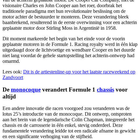
visionaire Charles en John Cooper aan het roer, doorbrak het
traditionele paradigma met hun revolutionaire beslissing om de
motor achter de bestuurder te monteren. Deze verandering bleek
baanbrekend, resulterend in de eerste overwinning voor een achterin
geplaatste motor door Stirling Moss in Argentinië in 1958.
Dit moment markeerde het begin van het einde voor de voorin
geplaatste motoren in de Formule 1. Racing royalty werd in één klap
uitgedaagd door de lichtvoetige en wendbare Cooper en het duurde
niet lang voordat de gehele startopstelling het achterin-ontwerp had
omarmd.
Lees ook:
Dit is de artiestenline-up voor het laatste raceweekend op
Zandvoort
De
monocoque
verandert Formule 1
chassis
voor
altijd
Een andere innovatie die racen voorgoed zou veranderen was de
lotus 25’s introductie van de monocoque. Dit ontwerp, ontsproten
aan het brein van de legendarische Colin Chapman, integreerde het
chassis en de carrosserie in één enkel, stevig onderdeel. Deze
fundamentele verandering leidde tot een radicale afname in gewicht
en een significante verhoging van de stijfheid.