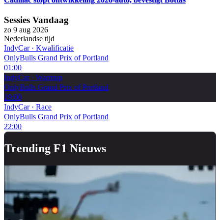
Sessies Vandaag
zo 9 aug 2026
Nederlandse tijd
IndyCar
·
Kwalificatie
OnlyBulls Grand Prix of Portland
01:00
IndyCar
·
Warmup
OnlyBulls Grand Prix of Portland
19:00
IndyCar
·
Race
OnlyBulls Grand Prix of Portland
22:00
Trending F1 Nieuws