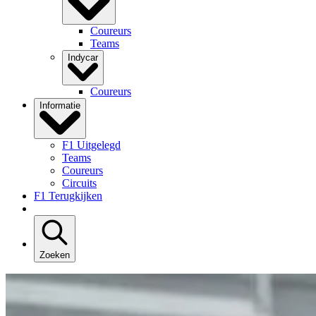
Coureurs
Teams
Indycar
Coureurs
Informatie
F1 Uitgelegd
Teams
Coureurs
Circuits
F1 Terugkijken
Zoeken