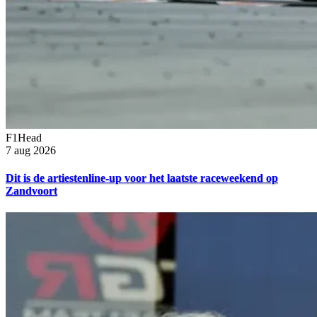
F1Head
7 aug 2026
Dit is de artiestenline-up voor het laatste raceweekend op
Zandvoort