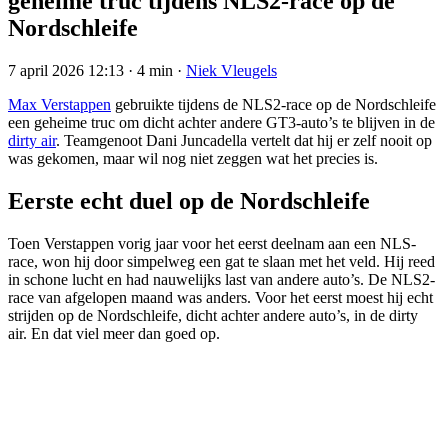
geheime truc tijdens NLS2-race op de
Nordschleife
7 april 2026 12:13
·
4 min
·
Niek Vleugels
Max Verstappen
gebruikte tijdens de NLS2-race op de Nordschleife
een geheime truc om dicht achter andere GT3-auto’s te blijven in de
dirty air
. Teamgenoot Dani Juncadella vertelt dat hij er zelf nooit op
was gekomen, maar wil nog niet zeggen wat het precies is.
Eerste echt duel op de Nordschleife
Toen Verstappen vorig jaar voor het eerst deelnam aan een NLS-
race, won hij door simpelweg een gat te slaan met het veld. Hij reed
in schone lucht en had nauwelijks last van andere auto’s. De NLS2-
race van afgelopen maand was anders. Voor het eerst moest hij echt
strijden op de Nordschleife, dicht achter andere auto’s, in de dirty
air. En dat viel meer dan goed op.