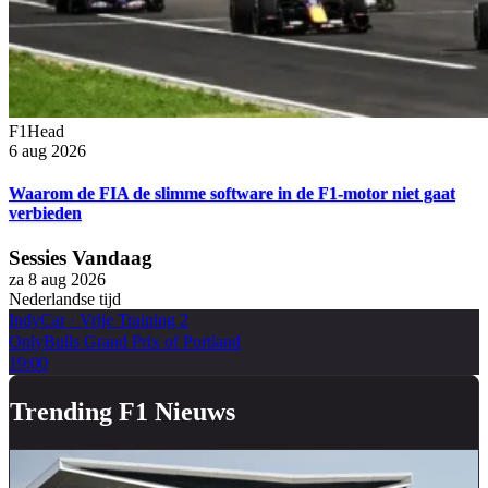
F1Head
6 aug 2026
Waarom de FIA de slimme software in de F1-motor niet gaat
verbieden
Sessies Vandaag
za 8 aug 2026
Nederlandse tijd
IndyCar
·
Vrije Training 2
OnlyBulls Grand Prix of Portland
19:00
Trending F1 Nieuws