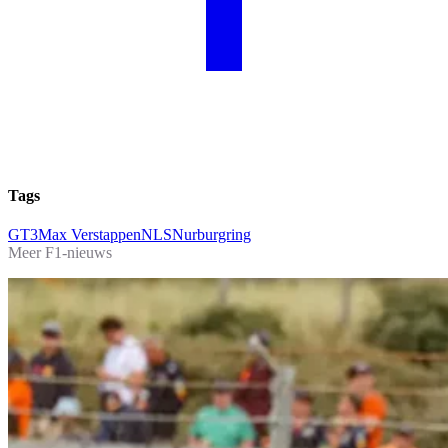
Tags
GT3
Max Verstappen
NLS
Nurburgring
Meer F1-nieuws