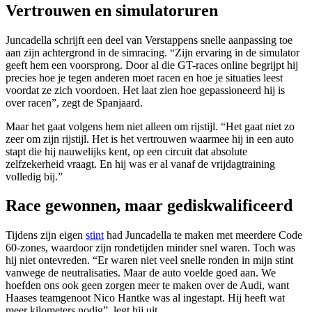
Vertrouwen en simulatoruren
Juncadella schrijft een deel van Verstappens snelle aanpassing toe
aan zijn achtergrond in de simracing. “Zijn ervaring in de simulator
geeft hem een voorsprong. Door al die GT-races online begrijpt hij
precies hoe je tegen anderen moet racen en hoe je situaties leest
voordat ze zich voordoen. Het laat zien hoe gepassioneerd hij is
over racen”, zegt de Spanjaard.
Maar het gaat volgens hem niet alleen om rijstijl. “Het gaat niet zo
zeer om zijn rijstijl. Het is het vertrouwen waarmee hij in een auto
stapt die hij nauwelijks kent, op een circuit dat absolute
zelfzekerheid vraagt. En hij was er al vanaf de vrijdagtraining
volledig bij.”
Race gewonnen, maar gediskwalificeerd
Tijdens zijn eigen
stint
had Juncadella te maken met meerdere Code
60-zones, waardoor zijn rondetijden minder snel waren. Toch was
hij niet ontevreden. “Er waren niet veel snelle ronden in mijn stint
vanwege de neutralisaties. Maar de auto voelde goed aan. We
hoefden ons ook geen zorgen meer te maken over de Audi, want
Haases teamgenoot Nico Hantke was al ingestapt. Hij heeft wat
meer kilometers nodig”, legt hij uit.