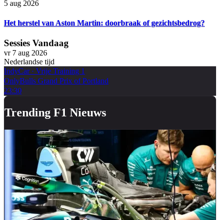
5 aug 2026
Het herstel van Aston Martin: doorbraak of gezichtsbedrog?
Sessies Vandaag
vr 7 aug 2026
Nederlandse tijd
IndyCar
·
Vrije Training 1
OnlyBulls Grand Prix of Portland
23:30
Trending F1 Nieuws