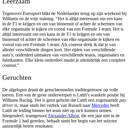
Leerzaam
Tegenover
Eurosport
blikt de Nederlander terug op zijn weekend bij
Williams en de vrije training. “Het is altijd interessant om een kans
in de F1 te krijgen en om van binnenuit of achter de schermen van
elke organisatie te kijken en vooral van een Formule 1-team. Het is
altijd interessant om een kans in de F1 te krijgen en om van
binnenuit of achter de schermen van elke organisatie te kijken en
vooral van een Formule 1-team. Als coureur denk ik dat je van
allerlei verschillende dingen leert. Het rijden van verschillende
auto’s, onderdeel uitmaken van verschillende teams, organisaties en
fabrikanten. Elke klein onderdeel maakt je uiteindelijk een compleet
coureur.”
Geruchten
De afgelopen draait de geruchtenmolen traditiegetrouw op volle
toeren. Een van de grote onderwerpen is Latifi’s wankele positie bij
Williams Racing. Het is geen geheim dat Latifi een zogenaamde
pay
driver
is, maar sinds het vertrek van Russell naar
Mercedes
heeft
Latifi de leiding binnen het team niet op zich kunnen nemen.
Integendeel, teamgenoot
Alexander Albon
, die een jaar niet in de
Formule 1 had gereden, behaalt sinds het begin van het seizoen
aanzienlijk betere resultaten.