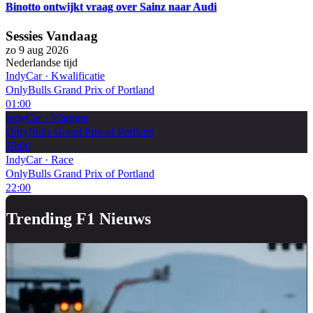
Binotto ontwijkt vraag over Sainz naar Audi
Sessies Vandaag
zo 9 aug 2026
Nederlandse tijd
IndyCar
·
Kwalificatie
OnlyBulls Grand Prix of Portland
01:00
IndyCar
·
Warmup
OnlyBulls Grand Prix of Portland
19:00
IndyCar
·
Race
OnlyBulls Grand Prix of Portland
22:00
Trending F1 Nieuws