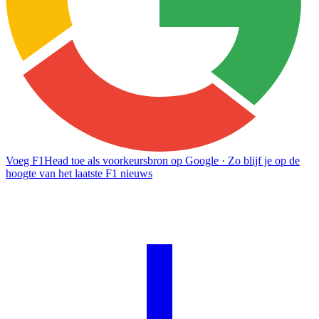
Voeg F1Head toe als voorkeursbron op Google
· Zo blijf je op de
hoogte van het laatste F1 nieuws