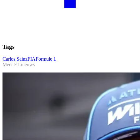
Tags
Carlos Sainz
FIA
Formule 1
Meer F1-nieuws