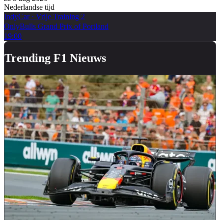
Nederlandse tijd
IndyCar
·
Vrije Training 2
OnlyBulls Grand Prix of Portland
19:00
Trending F1 Nieuws