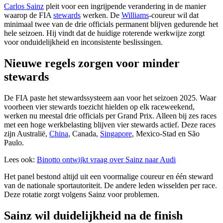
Carlos Sainz
pleit voor een ingrijpende verandering in de manier
waarop de FIA
stewards
werken. De
Williams
-coureur wil dat
minimaal twee van de drie officials permanent blijven gedurende het
hele seizoen. Hij vindt dat de huidige roterende werkwijze zorgt
voor onduidelijkheid en inconsistente beslissingen.
Nieuwe regels zorgen voor minder
stewards
De FIA paste het stewardssysteem aan voor het seizoen 2025. Waar
voorheen vier stewards toezicht hielden op elk raceweekend,
werken nu meestal drie officials per Grand Prix. Alleen bij zes races
met een hoge werkbelasting blijven vier stewards actief. Deze races
zijn Australië,
China
, Canada,
Singapore
, Mexico-Stad en São
Paulo.
Lees ook:
Binotto ontwijkt vraag over Sainz naar Audi
Het panel bestond altijd uit een voormalige coureur en één steward
van de nationale sportautoriteit. De andere leden wisselden per race.
Deze rotatie zorgt volgens Sainz voor problemen.
Sainz wil duidelijkheid na de finish