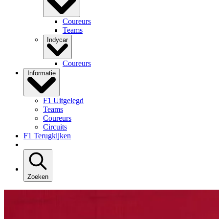
Coureurs
Teams
Indycar
Coureurs
Informatie
F1 Uitgelegd
Teams
Coureurs
Circuits
F1 Terugkijken
Zoeken