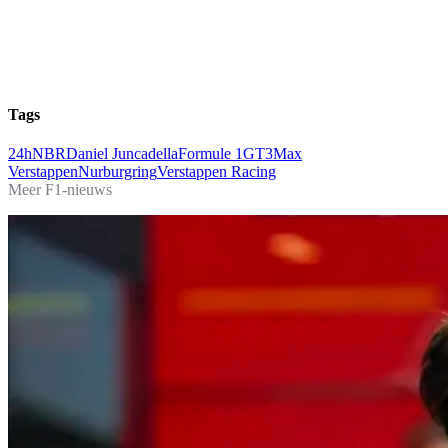
Tags
24hNBR
Daniel Juncadella
Formule 1
GT3
Max
Verstappen
Nurburgring
Verstappen Racing
Meer F1-nieuws