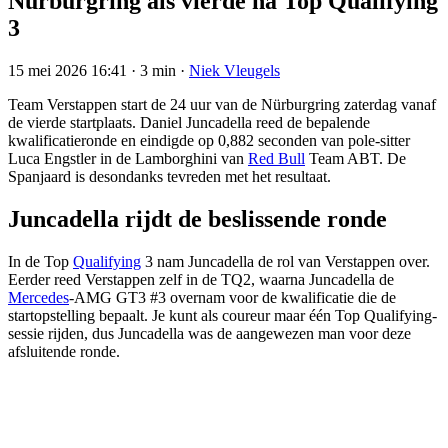
Nürburgring als vierde na Top Qualifying
3
15 mei 2026 16:41
·
3 min
·
Niek Vleugels
Team Verstappen start de 24 uur van de Nürburgring zaterdag vanaf
de vierde startplaats. Daniel Juncadella reed de bepalende
kwalificatieronde en eindigde op 0,882 seconden van pole-sitter
Luca Engstler in de Lamborghini van
Red Bull
Team ABT. De
Spanjaard is desondanks tevreden met het resultaat.
Juncadella rijdt de beslissende ronde
In de Top
Qualifying
3 nam Juncadella de rol van Verstappen over.
Eerder reed Verstappen zelf in de TQ2, waarna Juncadella de
Mercedes
-AMG GT3 #3 overnam voor de kwalificatie die de
startopstelling bepaalt. Je kunt als coureur maar één Top Qualifying-
sessie rijden, dus Juncadella was de aangewezen man voor deze
afsluitende ronde.