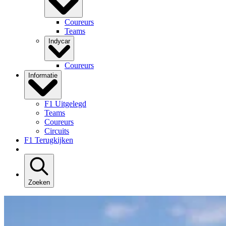
Coureurs
Teams
Indycar
Coureurs
Informatie
F1 Uitgelegd
Teams
Coureurs
Circuits
F1 Terugkijken
Zoeken