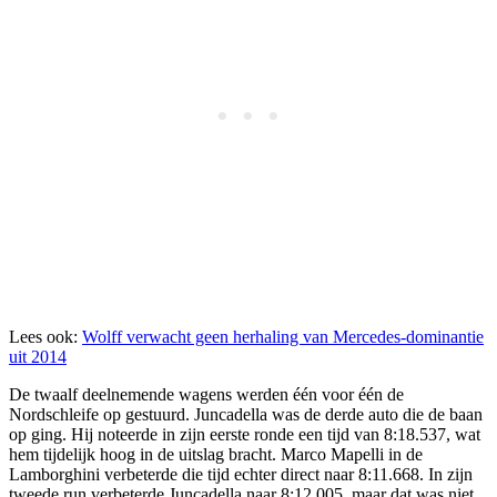
Lees ook:
Wolff verwacht geen herhaling van Mercedes-dominantie
uit 2014
De twaalf deelnemende wagens werden één voor één de
Nordschleife op gestuurd. Juncadella was de derde auto die de baan
op ging. Hij noteerde in zijn eerste ronde een tijd van 8:18.537, wat
hem tijdelijk hoog in de uitslag bracht. Marco Mapelli in de
Lamborghini verbeterde die tijd echter direct naar 8:11.668. In zijn
tweede run verbeterde Juncadella naar 8:12.005, maar dat was niet