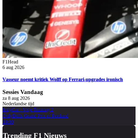
F1Head
6 aug 2026
Vasseur noemt kritiek Wolff op Ferrari-upgrades ironisch
Sessies Vandaag
za 8 aug 2026
Nederlandse tijd
IndyCar
·
Vrije Training 2
OnlyBulls Grand Prix of Portland
19:00
Trending F1 Nieuws