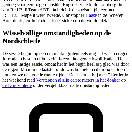
genoeg voor een hogere positie. Engstler zette in de Lamborghini
van Red Bull Team ABT uiteindelijk de snelste tijd neer met
8:11.123. Mapelli werd tweede, Christopher
Haas
e in de Scherer
Audi derde, en Juncadella bleef steken op de vierde plek.
Wisselvallige omstandigheden op de
Nordschleife
De sessie begon op een circuit dat grotendeels nog nat was na regen.
Juncadella beschreef het zelf als een uitdagende kwalificatie. “Het
was een lastige sessie, omdat het in het begin heel erg glad was door
de regen. Maar in de laatste ronde was het helemaal droog en toen
konden we een goede ronde rijden. Daar ben ik blij mee.” Eerder in
het weekend
reed Verstappen al zijn eerste meters in het donker op
de Nordschleife
onder vergelijkbaar natte omstandigheden.