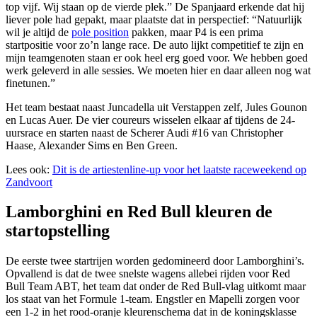
top vijf. Wij staan op de vierde plek.” De Spanjaard erkende dat hij
liever pole had gepakt, maar plaatste dat in perspectief: “Natuurlijk
wil je altijd de
pole position
pakken, maar P4 is een prima
startpositie voor zo’n lange race. De auto lijkt competitief te zijn en
mijn teamgenoten staan er ook heel erg goed voor. We hebben goed
werk geleverd in alle sessies. We moeten hier en daar alleen nog wat
finetunen.”
Het team bestaat naast Juncadella uit Verstappen zelf, Jules Gounon
en Lucas Auer. De vier coureurs wisselen elkaar af tijdens de 24-
uursrace en starten naast de Scherer Audi #16 van Christopher
Haase, Alexander Sims en Ben Green.
Lees ook:
Dit is de artiestenline-up voor het laatste raceweekend op
Zandvoort
Lamborghini en Red Bull kleuren de
startopstelling
De eerste twee startrijen worden gedomineerd door Lamborghini’s.
Opvallend is dat de twee snelste wagens allebei rijden voor Red
Bull Team ABT, het team dat onder de Red Bull-vlag uitkomt maar
los staat van het Formule 1-team. Engstler en Mapelli zorgen voor
een 1-2 in het rood-oranje kleurenschema dat in de koningsklasse