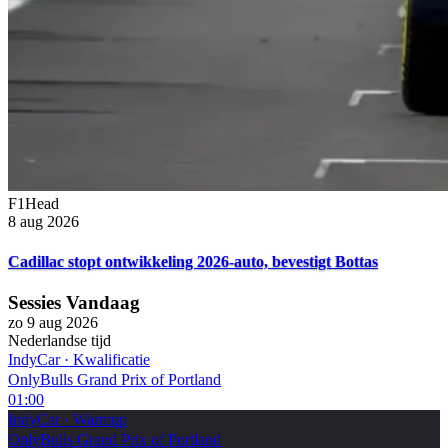
F1Head
8 aug 2026
Cadillac stopt ontwikkeling 2026-auto, bevestigt Bottas
Sessies Vandaag
zo 9 aug 2026
Nederlandse tijd
IndyCar
·
Kwalificatie
OnlyBulls Grand Prix of Portland
01:00
IndyCar
·
Warmup
OnlyBulls Grand Prix of Portland