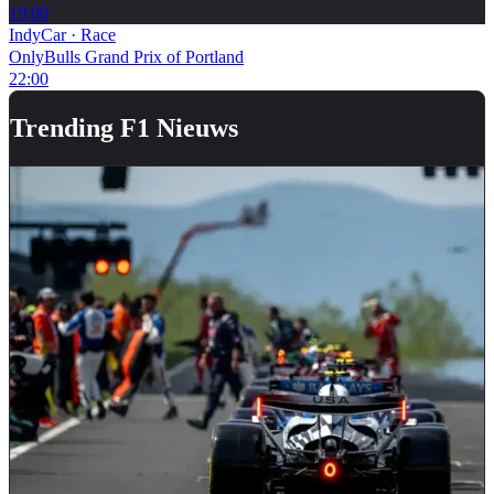
19:00
IndyCar
·
Race
OnlyBulls Grand Prix of Portland
22:00
Trending F1 Nieuws