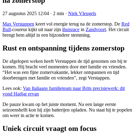
na zomerstop
27 augustus 2025 12:04
·
2 min
·
Niek Vleugels
Max Verstappen
keert vol energie terug na de zomerstop. De
Red
Bull
-coureur kijkt uit naar zijn
thuisrace
in
Zandvoort
. Het circuit
brengt hem altijd in een bijzondere stemming.
Rust en ontspanning tijdens zomerstop
De afgelopen weken heeft Verstappen de tijd genomen om bij te
komen. Hij bracht veel momenten door met familie en vrienden.
“Het was een fijne zomervakantie, lekker ontspannen en tijd
doorbrengen met familie en vrienden”, zegt Verstappen.
Lees ook:
Van Italiaans familieteam naar Brits precisiewerk: dit
vond Hadjar ervan
De pauze kwam op het juiste moment. Na een lange eerste
seizoenshelft kon hij zijn batterijen opladen. Nu staat hij te popelen
om weer in actie te komen.
Uniek circuit vraagt om focus