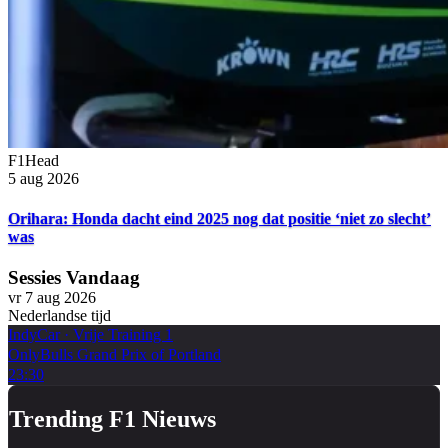
F1Head
5 aug 2026
Orihara: Honda dacht eind 2025 nog dat positie ‘niet zo slecht’
was
Sessies Vandaag
vr 7 aug 2026
Nederlandse tijd
IndyCar
·
Vrije Training 1
OnlyBulls Grand Prix of Portland
23:30
Trending F1 Nieuws