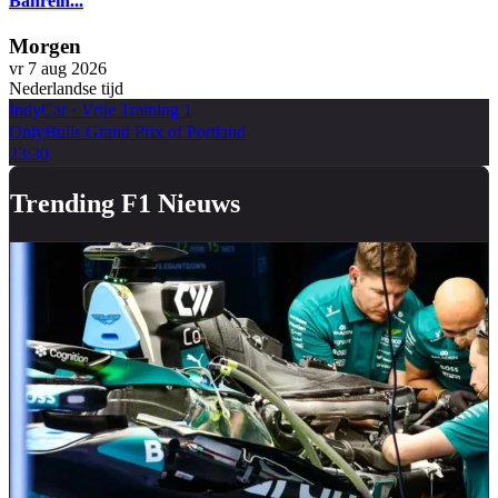
Bahrein...
Morgen
vr 7 aug 2026
Nederlandse tijd
IndyCar
·
Vrije Training 1
OnlyBulls Grand Prix of Portland
23:30
Trending F1 Nieuws