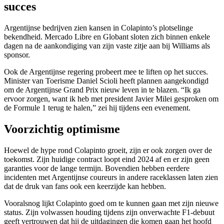
succes
Argentijnse bedrijven zien kansen in Colapinto’s plotselinge
bekendheid. Mercado Libre en Globant sloten zich binnen enkele
dagen na de aankondiging van zijn vaste zitje aan bij Williams als
sponsor.
Ook de Argentijnse regering probeert mee te liften op het succes.
Minister van Toerisme Daniel Scioli heeft plannen aangekondigd
om de Argentijnse Grand Prix nieuw leven in te blazen. “Ik ga
ervoor zorgen, want ik heb met president Javier Milei gesproken om
de Formule 1 terug te halen,” zei hij tijdens een evenement.
Voorzichtig optimisme
Hoewel de hype rond Colapinto groeit, zijn er ook zorgen over de
toekomst. Zijn huidige contract loopt eind 2024 af en er zijn geen
garanties voor de lange termijn. Bovendien hebben eerdere
incidenten met Argentijnse coureurs in andere raceklassen laten zien
dat de druk van fans ook een keerzijde kan hebben.
Vooralsnog lijkt Colapinto goed om te kunnen gaan met zijn nieuwe
status. Zijn volwassen houding tijdens zijn onverwachte F1-debuut
geeft vertrouwen dat hij de uitdagingen die komen gaan het hoofd