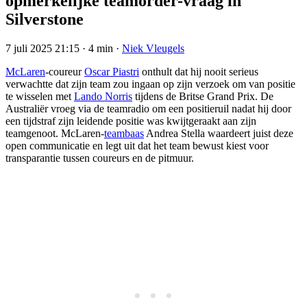
opmerkelijke teamorder-vraag in
Silverstone
7 juli 2025 21:15
·
4 min
·
Niek Vleugels
McLaren
-coureur
Oscar Piastri
onthult dat hij nooit serieus
verwachtte dat zijn team zou ingaan op zijn verzoek om van positie
te wisselen met
Lando Norris
tijdens de Britse Grand Prix. De
Australiër vroeg via de teamradio om een positieruil nadat hij door
een tijdstraf zijn leidende positie was kwijtgeraakt aan zijn
teamgenoot. McLaren-
teambaas
Andrea Stella waardeert juist deze
open communicatie en legt uit dat het team bewust kiest voor
transparantie tussen coureurs en de pitmuur.