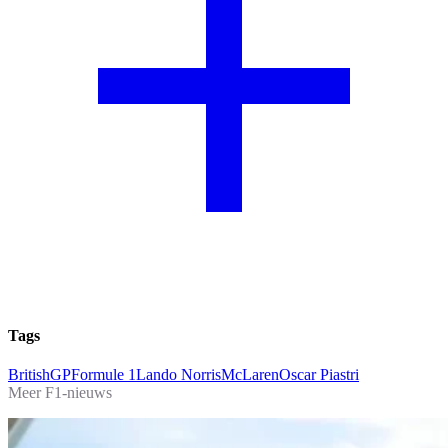
Tags
BritishGP
Formule 1
Lando Norris
McLaren
Oscar Piastri
Meer F1-nieuws