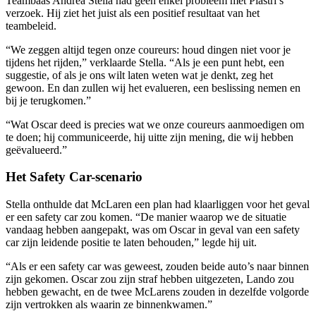
Teambaas Andrea Stella had geen enkel probleem met Piastri’s
verzoek. Hij ziet het juist als een positief resultaat van het
teambeleid.
“We zeggen altijd tegen onze coureurs: houd dingen niet voor je
tijdens het rijden,” verklaarde Stella. “Als je een punt hebt, een
suggestie, of als je ons wilt laten weten wat je denkt, zeg het
gewoon. En dan zullen wij het evalueren, een beslissing nemen en
bij je terugkomen.”
“Wat Oscar deed is precies wat we onze coureurs aanmoedigen om
te doen; hij communiceerde, hij uitte zijn mening, die wij hebben
geëvalueerd.”
Het Safety Car-scenario
Stella onthulde dat McLaren een plan had klaarliggen voor het geval
er een safety car zou komen. “De manier waarop we de situatie
vandaag hebben aangepakt, was om Oscar in geval van een safety
car zijn leidende positie te laten behouden,” legde hij uit.
“Als er een safety car was geweest, zouden beide auto’s naar binnen
zijn gekomen. Oscar zou zijn straf hebben uitgezeten, Lando zou
hebben gewacht, en de twee McLarens zouden in dezelfde volgorde
zijn vertrokken als waarin ze binnenkwamen.”