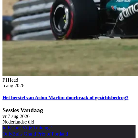
F1Head
5 aug 2026
Het herstel van Aston Martin: doorbraak of gezichtsbedrog?
Sessies Vandaag
vr 7 aug 2026
Nederlandse tijd
IndyCar
·
Vrije Training 1
OnlyBulls Grand Prix of Portland