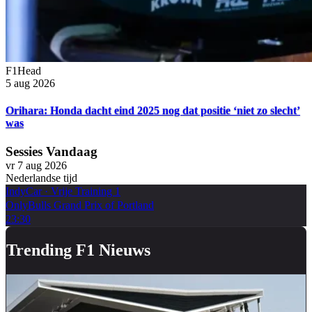
F1Head
5 aug 2026
Orihara: Honda dacht eind 2025 nog dat positie ‘niet zo slecht’
was
Sessies Vandaag
vr 7 aug 2026
Nederlandse tijd
IndyCar
·
Vrije Training 1
OnlyBulls Grand Prix of Portland
23:30
Trending F1 Nieuws