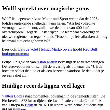
Wolff spreekt over magische grens
Wolff liet tegenover Auto Motor und Sport weten dat de 2026-
bolides ongekende snelheden gaan halen. “Als het volledige
vermogen wordt benut, zullen we de limiet van 400 km/u
overschrijden”, zegt de Oostenrijker. De teambaas verdedigt de
nieuwe reglementen tegen kritiek. “Hoe kun je iets afkraken dat nog
helemaal niet echt geboren is?”
Lees ook:
Lagrue volgt Helmut Marko op als hoofd Red Bull-
juniorprogramma
Felipe Drugovich van
Aston Martin
bevestigt deze verwachtingen.
De reservecoureur omschrijft de ervaring als buitenaards. “Uit de
bochten schiet de auto er als een bezetene vandoor. Je denkt dat je
op een raket zit.”
Huidige records liggen veel lager
Valtteri Bottas
staat momenteel bovenaan in de snelheidslijsten. De
Fin bereikte 378 km/u tijdens de kwalificatie voor de Grand Prix
van Europa in
Baku
in 2016. Dit record werd behaald tijdens zijn
tijd bij
Williams
.