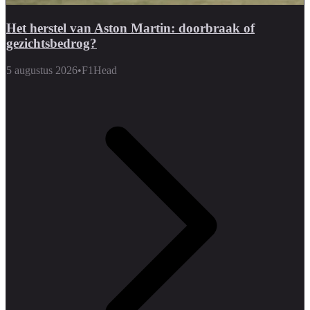
Het herstel van Aston Martin: doorbraak of
gezichtsbedrog?
5 augustus 2026
•
F1Head