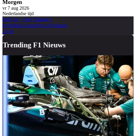
Morgen
vr 7 aug 2026
Nederlandse tijd
IndyCar
·
Vrije Training 1
OnlyBulls Grand Prix of Portland
23:30
Trending F1 Nieuws