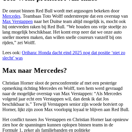
De onrust binnen Red Bull wordt met argusogen bekeken door
Mercedes
. Teambaas Toto Wolff onderstreepte dat een overstap van
Max Verstappen
naar het Duitse team altijd mogelijk is, mocht ook
hij ontevreden raken bij Red Bull. “We houden ons vrije stoeltje zo
lang mogelijk beschikbaar. Het komt erop neer dat we onze auto
sneller moeten maken, dan willen snelle coureurs vanzelf bij ons
rijden,” zei Wolff.
Lees ook:
Orihara: Honda dacht eind 2025 nog dat positie ‘niet zo
slecht’ was
Max naar Mercedes?
Christian Horner sloot de persconferentie af met een pesterige
opmerking richting Mercedes en Wolff, toen hem werd gevraagd
naar de mogelijke overstap van Max Verstappen: “Als Mercedes
volgend jaar echt een Verstappen wil, dan denk ik dat Jos
beschikbaar is.” Terwijl Verstappen senior zijn woede botviert op
Horner, lijkt zijn zoon Max voorlopig loyaal te blijven aan Red Bull.
Het conflict tussen Jos Verstappen en Christian Horner laat opnieuw
zien hoe de spanningen kunnen oplopen binnen teams in de
Formule 1, zeker als familiebanden en politieke