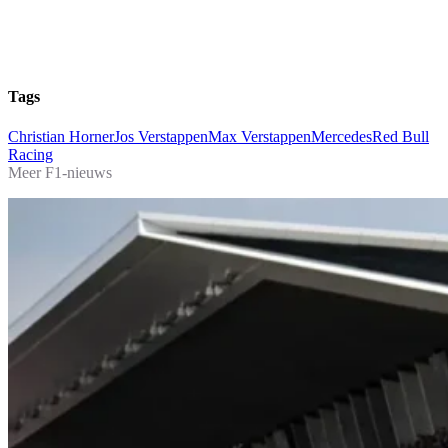
Tags
Christian Horner
Jos Verstappen
Max Verstappen
Mercedes
Red Bull
Racing
Meer F1-nieuws