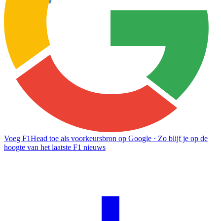
Voeg F1Head toe als voorkeursbron op Google
· Zo blijf je op de
hoogte van het laatste F1 nieuws