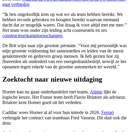
gaat verbieden
“Ik ben ongelooflijk trots op wat we als team hebben bereikt. We
hebben records gebroken en hoogten bereikt waarvan niemand
dacht dat ze mogelijk waren. Dat draag ik voor altijd met me mee.”
Het team won onder zijn leiding acht coureurstels en zes
constructeurskampioenschappen
.
De Brit wijst naar zijn grootste prestatie. “Voor mij persoonlijk was
mijn grootste voldoening het samenstellen en leiden van de meest
getalenteerde en gedreven groep mensen. Ik heb gezien hoe zij
floreerden als onderdeel van een energiedrankbedrijf, terwijl ze het
opnamen tegen enkele van de grootste automerken ter wereld.”
Zoektocht naar nieuwe uitdaging
Horner kan nu gaan onderhandelen met teams.
Alpine
lijkt de
logische keuze. Het Franse team heeft Flavio Briatore als adviseur.
Briatore kent Horner goed uit het verleden.
Cadillac wees Horner al af voor hun intrede in 2026.
Ferrari
verlengde het contract van teambaas Fred Vasseur. Dit sluit ook die
deur.