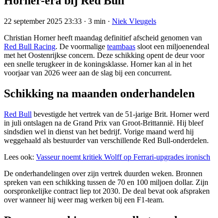
Horner-era bij Red Bull
22 september 2025 23:33
·
3 min
·
Niek Vleugels
Christian Horner heeft maandag definitief afscheid genomen van
Red Bull Racing
. De voormalige
teambaas
sloot een miljoenendeal
met het Oostenrijkse concern. Deze schikking opent de deur voor
een snelle terugkeer in de koningsklasse. Horner kan al in het
voorjaar van 2026 weer aan de slag bij een concurrent.
Schikking na maanden onderhandelen
Red Bull
bevestigde het vertrek van de 51-jarige Brit. Horner werd
in juli ontslagen na de Grand Prix van Groot-Brittannië. Hij bleef
sindsdien wel in dienst van het bedrijf. Vorige maand werd hij
weggehaald als bestuurder van verschillende Red Bull-onderdelen.
Lees ook:
Vasseur noemt kritiek Wolff op Ferrari-upgrades ironisch
De onderhandelingen over zijn vertrek duurden weken. Bronnen
spreken van een schikking tussen de 70 en 100 miljoen dollar. Zijn
oorspronkelijke contract liep tot 2030. De deal bevat ook afspraken
over wanneer hij weer mag werken bij een F1-team.