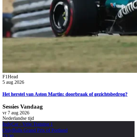
F1Head
5 aug 2026
Het herstel van Aston Martin: doorbraak of gezichtsbedrog?
Sessies Vandaag
vr 7 aug 2026
Nederlandse tijd
IndyCar
·
Vrije Training 1
OnlyBulls Grand Prix of Portland
23:30