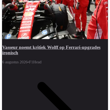
Vasseur noemt kritiek Wolff op Ferrari-upgrades
ironisch
6 augustus 2026
•
F1Head