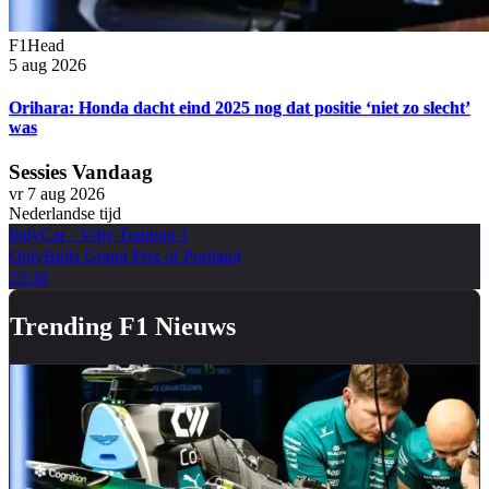
F1Head
5 aug 2026
Orihara: Honda dacht eind 2025 nog dat positie ‘niet zo slecht’
was
Sessies Vandaag
vr 7 aug 2026
Nederlandse tijd
IndyCar
·
Vrije Training 1
OnlyBulls Grand Prix of Portland
23:30
Trending F1 Nieuws