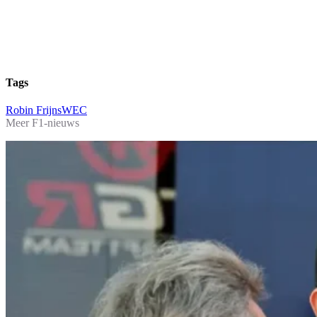
Tags
Robin Frijns
WEC
Meer F1-nieuws