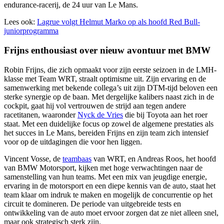
endurance-racerij, de 24 uur van Le Mans.
Lees ook:
Lagrue volgt Helmut Marko op als hoofd Red Bull-
juniorprogramma
Frijns enthousiast over nieuw avontuur met BMW
Robin Frijns, die zich opmaakt voor zijn eerste seizoen in de LMH-
klasse met Team WRT, straalt optimisme uit. Zijn ervaring en de
samenwerking met bekende collega’s uit zijn DTM-tijd beloven een
sterke synergie op de baan. Met dergelijke kalibers naast zich in de
cockpit, gaat hij vol vertrouwen de strijd aan tegen andere
racetitanen, waaronder
Nyck de Vries
die bij Toyota aan het roer
staat. Met een duidelijke focus op zowel de algemene prestaties als
het succes in Le Mans, bereiden Frijns en zijn team zich intensief
voor op de uitdagingen die voor hen liggen.
Vincent Vosse, de
teambaas
van WRT, en Andreas Roos, het hoofd
van BMW Motorsport, kijken met hoge verwachtingen naar de
samenstelling van hun teams. Met een mix van jeugdige energie,
ervaring in de motorsport en een diepe kennis van de auto, staat het
team klaar om indruk te maken en mogelijk de concurrentie op het
circuit te domineren. De periode van uitgebreide tests en
ontwikkeling van de auto moet ervoor zorgen dat ze niet alleen snel,
maar ook strategisch sterk zijn.