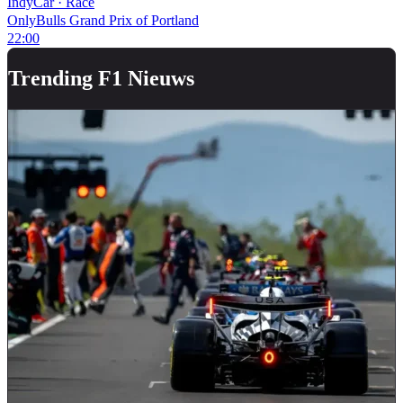
IndyCar
·
Race
OnlyBulls Grand Prix of Portland
22:00
Trending F1 Nieuws