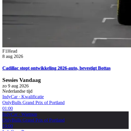
F1Head
8 aug 2026
Cadillac stopt ontwikkeling 2026-auto, bevestigt Bottas
Sessies Vandaag
zo 9 aug 2026
Nederlandse tijd
IndyCar
·
Kwalificatie
OnlyBulls Grand Prix of Portland
01:00
IndyCar
·
Warmup
OnlyBulls Grand Prix of Portland
19:00