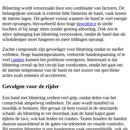
Blistering wordt veroorzaakt door een combinatie van factoren. De
belangrijkste oorzaak is extreme hitte binnenin de band, vaak tussen
de interne lagen. Dit gebeurt vooral wanneer de band te veel energie
moet opvangen, bijvoorbeeld door hoge
downforce
in snelle
bochten of bij lange stints zonder genoeg afkoeling. Ook een te
stijve ophanging kan blistering veroorzaken, omdat de band dan als
schokdemper moet fungeren en meer trillingen opvangt.
Zachte compounds zijn gevoeliger voor blistering omdat ze sneller
verhitten. Hoge baantemperaturen, verkeerde bandenspanning of te
veel
camber
kunnen het probleem verergeren. Interessant is dat
blistering overal op het circuit kan voorkomen, omdat het gaat om
de interne temperatuur van de band en niet zozeer om specifieke
acties zoals remmen of accelereren.
Gevolgen voor de rijder
Een band met blistering verliest veel grip, omdat delen van het
contactvlak simpelweg ontbreken. De auto wordt instabiel en
moeilijk te besturen. Het gevaar zit hem vooral in de structurele
schade: als blistering te ver doorslaat, kan de band kapot gaan
tijdens de race, wat kan leiden tot crashes. Teams houden de banden
daarom nauwlettend in de gaten via telemetrie en visuele controles.
Bij ernstige blistering is een bandenstop vaak onvermijdelijk, ook als