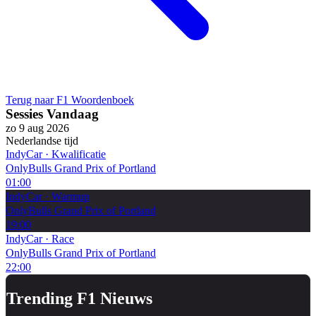
Terug naar F1 Woordenboek
Sessies Vandaag
zo 9 aug 2026
Nederlandse tijd
IndyCar
·
Kwalificatie
OnlyBulls Grand Prix of Portland
01:00
IndyCar
·
Warmup
OnlyBulls Grand Prix of Portland
19:00
IndyCar
·
Race
OnlyBulls Grand Prix of Portland
22:00
Trending F1 Nieuws