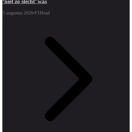
‘niet zo slecht’ was
5 augustus 2026
•
F1Head