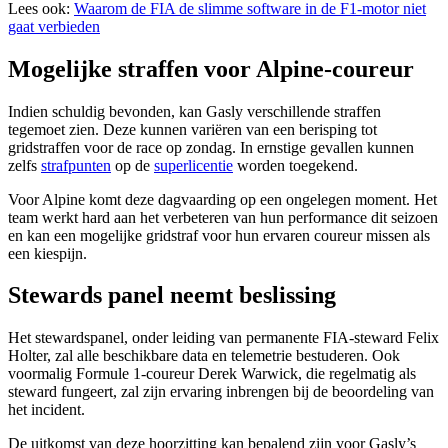
Lees ook:
Waarom de FIA de slimme software in de F1-motor niet
gaat verbieden
Mogelijke straffen voor Alpine-coureur
Indien schuldig bevonden, kan Gasly verschillende straffen
tegemoet zien. Deze kunnen variëren van een berisping tot
gridstraffen voor de race op zondag. In ernstige gevallen kunnen
zelfs
strafpunten
op de
superlicentie
worden toegekend.
Voor Alpine komt deze dagvaarding op een ongelegen moment. Het
team werkt hard aan het verbeteren van hun performance dit seizoen
en kan een mogelijke gridstraf voor hun ervaren coureur missen als
een kiespijn.
Stewards panel neemt beslissing
Het stewardspanel, onder leiding van permanente FIA-steward Felix
Holter, zal alle beschikbare data en telemetrie bestuderen. Ook
voormalig Formule 1-coureur Derek Warwick, die regelmatig als
steward fungeert, zal zijn ervaring inbrengen bij de beoordeling van
het incident.
De uitkomst van deze hoorzitting kan bepalend zijn voor Gasly’s