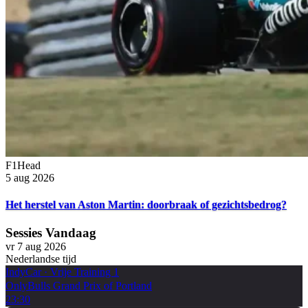
F1Head
5 aug 2026
Het herstel van Aston Martin: doorbraak of gezichtsbedrog?
Sessies Vandaag
vr 7 aug 2026
Nederlandse tijd
IndyCar
·
Vrije Training 1
OnlyBulls Grand Prix of Portland
23:30