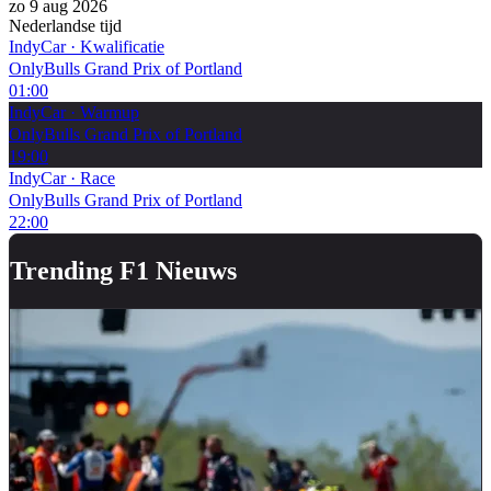
zo 9 aug 2026
Nederlandse tijd
IndyCar
·
Kwalificatie
OnlyBulls Grand Prix of Portland
01:00
IndyCar
·
Warmup
OnlyBulls Grand Prix of Portland
19:00
IndyCar
·
Race
OnlyBulls Grand Prix of Portland
22:00
Trending F1 Nieuws