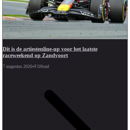
Dit is de artiestenline-up voor het laatste
raceweekend op Zandvoort
7 augustus 2026
•
F1Head