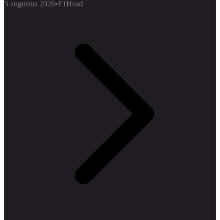
5 augustus 2026
•
F1Head