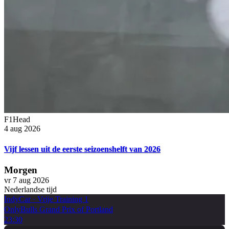
F1Head
4 aug 2026
Vijf lessen uit de eerste seizoenshelft van 2026
Morgen
vr 7 aug 2026
Nederlandse tijd
IndyCar
·
Vrije Training 1
OnlyBulls Grand Prix of Portland
23:30