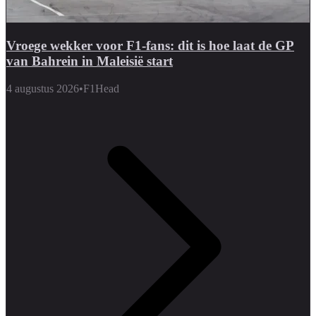
Vroege wekker voor F1-fans: dit is hoe laat de GP
van Bahrein in Maleisië start
4 augustus 2026
•
F1Head