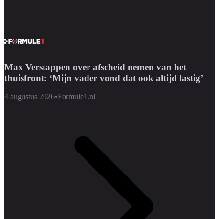
Max Verstappen over afscheid nemen van het
thuisfront: ‘Mijn vader vond dat ook altijd lastig’
4 augustus 2026
•
Formule1.nl