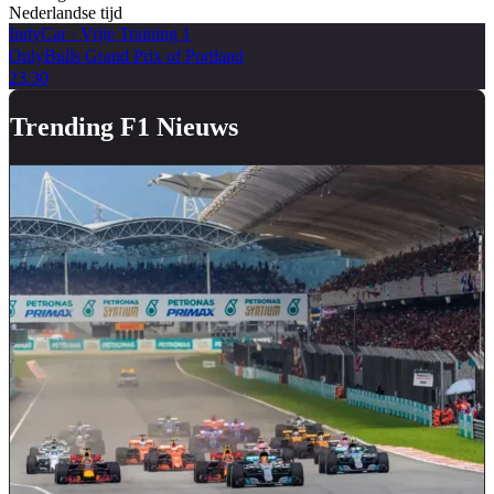
Nederlandse tijd
IndyCar
·
Vrije Training 1
OnlyBulls Grand Prix of Portland
23:30
Trending F1 Nieuws