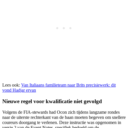
Lees ook:
Van Italiaans familieteam naar Brits precisiewerk: dit
vond Hadjar ervan
Nieuwe regel voor kwalificatie niet gevolgd
Volgens de FIA-stewards had Ocon zich tijdens langzame rondes
naar de uiterste rechterkant van de baan moeten begeven om snellere
coureurs doorgang te verlenen. Deze instructie was opgenomen in
versie 2 van de Event Notes, specifiek bedoeld om de