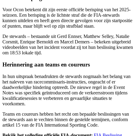
Voor Ocon betekent dit zijn eerste officiële berisping van het 2025-
seizoen. Een berisping is de lichtste straf die de FIA-stewards
kunnen uitdelen en heeft geen directe gevolgen voor zijn startpositie
of punten, maar blijft wel op zijn strafblad staan.
De stewards – bestaande uit Gerd Ennser, Matthew Selley, Natalie
Corsmit, Enrique Bernoldi en Marcel Demers – bekeken uitgebreid
videobeelden van het incident voordat zij tot hun beslissing kwamen
om 18:53 lokale tijd.
Herinnering aan teams en coureurs
In hun uitspraak benadrukten de stewards nogmaals het belang van
het naleven van racecommissaris-instructies, ongeacht of er
daadwerkelijke hindering optreedt. De nieuwe regel in de Event
Notes was specifiek geïntroduceerd om de verkeersstroom tijdens
kwalificatiesessies te verbeteren en gevaarlijke situaties te
voorkomen.
Teams en coureurs hebben het recht om bepaalde beslissingen van
de stewards aan te vechten binnen de gestelde termijnen, conform
artikel 15 van de FIA International Sporting Code.
Bekijk het volledige officiële FIA-document:
FIA Beslissing