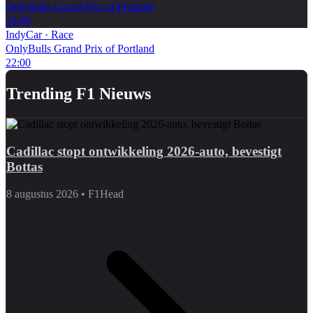
OnlyBulls Grand Prix of Portland
19:00
IndyCar
·
Race
OnlyBulls Grand Prix of Portland
22:00
Trending F1 Nieuws
Cadillac stopt ontwikkeling 2026-auto, bevestigt
Bottas
8 augustus 2026
•
F1Head