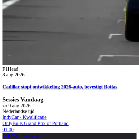
F1Head
8 aug 2026
Cadillac stopt ontwikkeling 2026-auto, bevestigt Bottas
Sessies Vandaag
zo 9 aug 2026
Nederlandse tijd
IndyCar
·
Kwalificatie
OnlyBulls Grand Prix of Portland
01:00
IndyCar
·
Warmup