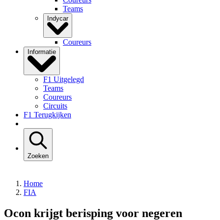
Teams
Indycar
Coureurs
Informatie
F1 Uitgelegd
Teams
Coureurs
Circuits
F1 Terugkijken
Zoeken
Home
FIA
Ocon krijgt berisping voor negeren