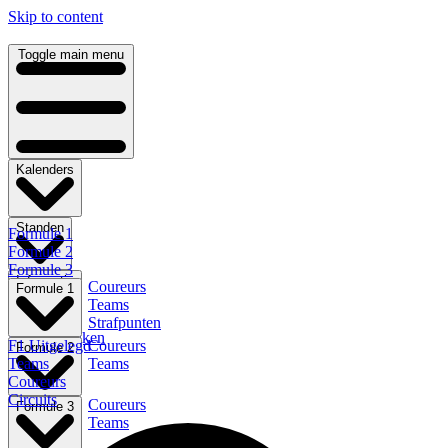
Skip to content
Toggle main menu
Kalenders
Standen
Formule 1
Formule 2
Formule 3
Informatie
Coureurs
Formule E
Formule 1
Teams
Indycar
Strafpunten
NLS
F1 Terugkijken
F1 Uitgelegd
Coureurs
Formule 2
Teams
Teams
Coureurs
Circuits
Coureurs
Formule 3
Teams