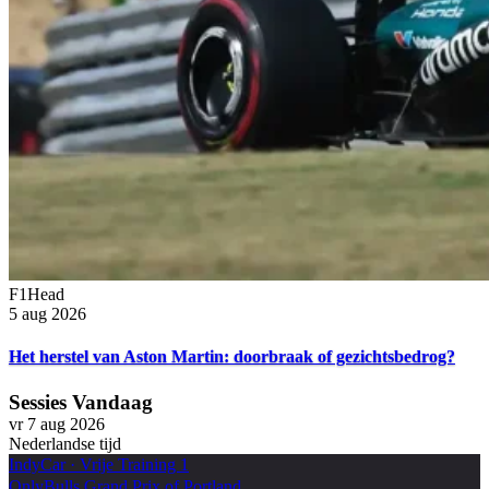
F1Head
5 aug 2026
Het herstel van Aston Martin: doorbraak of gezichtsbedrog?
Sessies Vandaag
vr 7 aug 2026
Nederlandse tijd
IndyCar
·
Vrije Training 1
OnlyBulls Grand Prix of Portland