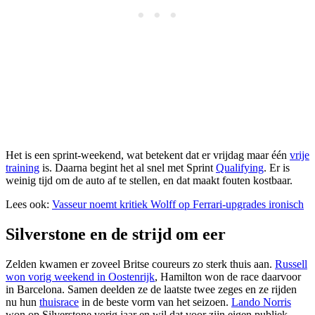
Het is een sprint-weekend, wat betekent dat er vrijdag maar één
vrije
training
is. Daarna begint het al snel met Sprint
Qualifying
. Er is
weinig tijd om de auto af te stellen, en dat maakt fouten kostbaar.
Lees ook:
Vasseur noemt kritiek Wolff op Ferrari-upgrades ironisch
Silverstone en de strijd om eer
Zelden kwamen er zoveel Britse coureurs zo sterk thuis aan.
Russell
won vorig weekend in Oostenrijk
, Hamilton won de race daarvoor
in Barcelona. Samen deelden ze de laatste twee zeges en ze rijden
nu hun
thuisrace
in de beste vorm van het seizoen.
Lando Norris
won op Silverstone vorig jaar en wil dat voor zijn eigen publiek