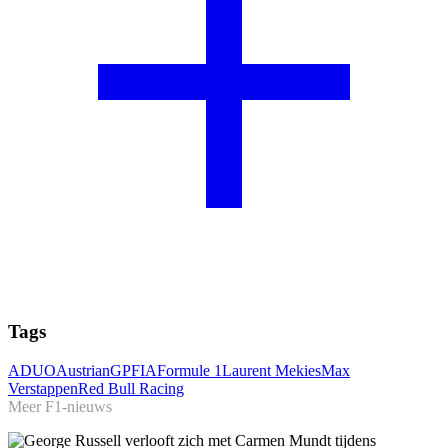
Tags
ADUO
AustrianGP
FIA
Formule 1
Laurent Mekies
Max
Verstappen
Red Bull Racing
Meer F1-nieuws