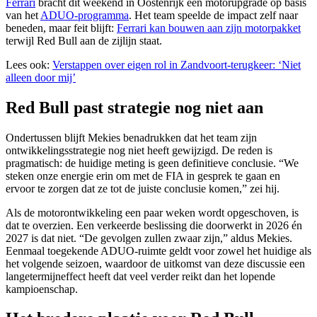
Ferrari
bracht dit weekend in Oostenrijk een motorupgrade op basis
van het
ADUO-programma
. Het team speelde de impact zelf naar
beneden, maar feit blijft:
Ferrari kan bouwen aan zijn motorpakket
terwijl Red Bull aan de zijlijn staat.
Lees ook:
Verstappen over eigen rol in Zandvoort-terugkeer: ‘Niet
alleen door mij’
Red Bull past strategie nog niet aan
Ondertussen blijft Mekies benadrukken dat het team zijn
ontwikkelingsstrategie nog niet heeft gewijzigd. De reden is
pragmatisch: de huidige meting is geen definitieve conclusie. “We
steken onze energie erin om met de FIA in gesprek te gaan en
ervoor te zorgen dat ze tot de juiste conclusie komen,” zei hij.
Als de motorontwikkeling een paar weken wordt opgeschoven, is
dat te overzien. Een verkeerde beslissing die doorwerkt in 2026 én
2027 is dat niet. “De gevolgen zullen zwaar zijn,” aldus Mekies.
Eenmaal toegekende ADUO-ruimte geldt voor zowel het huidige als
het volgende seizoen, waardoor de uitkomst van deze discussie een
langetermijneffect heeft dat veel verder reikt dan het lopende
kampioenschap.