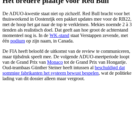
Het bredere plaatje voor Red Bull
De ADUO-kwestie staat niet op zichzelf. Red Bull bracht voor het
thuisweekend in Oostenrijk een pakket updates mee voor de RB22,
met de hoop het gat naar de top te verkleinen. Mekies noemde 2 à 3
tienden als realistisch doel. Dat geeft aan hoe groot de achterstand
momenteel nog is. In de
WK-stand
staat Verstappen zevende, met
één
podium
op zijn naam, in Canada.
De FIA heeft beloofd de uitkomst van de review te communiceren,
maar tijdsdruk speelt mee. De volgende ADUO-meetperiode loopt
van de Grand Prix van
Monaco
tot de Grand Prix van Hongarije.
Oud-teambaas Günther Steiner heeft intussen al
beschuldigd dat
sommige fabrikanten het systeem bewust bespelen
, wat de politieke
lading van dit dossier alleen maar vergroot.