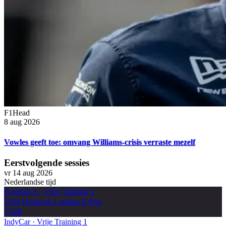
F1Head
8 aug 2026
Vowles geeft toe: omvang Williams-crisis verraste mezelf
Eerstvolgende sessies
vr 14 aug 2026
Nederlandse tijd
Formula E
·
Vrije Training 1
2026 Hankook London E-Prix
17:00
IndyCar
·
Vrije Training 1