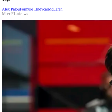
Alex Palou
Formule 1
Indycar
McLaren
Meer F1-nieuws