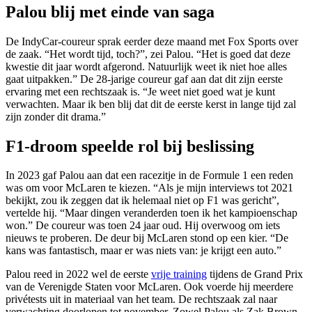
Palou blij met einde van saga
De IndyCar-coureur sprak eerder deze maand met Fox Sports over
de zaak. “Het wordt tijd, toch?”, zei Palou. “Het is goed dat deze
kwestie dit jaar wordt afgerond. Natuurlijk weet ik niet hoe alles
gaat uitpakken.” De 28-jarige coureur gaf aan dat dit zijn eerste
ervaring met een rechtszaak is. “Je weet niet goed wat je kunt
verwachten. Maar ik ben blij dat dit de eerste kerst in lange tijd zal
zijn zonder dit drama.”
F1-droom speelde rol bij beslissing
In 2023 gaf Palou aan dat een racezitje in de Formule 1 een reden
was om voor McLaren te kiezen. “Als je mijn interviews tot 2021
bekijkt, zou ik zeggen dat ik helemaal niet op F1 was gericht”,
vertelde hij. “Maar dingen veranderden toen ik het kampioenschap
won.” De coureur was toen 24 jaar oud. Hij overwoog om iets
nieuws te proberen. De deur bij McLaren stond op een kier. “De
kans was fantastisch, maar er was niets van: je krijgt een auto.”
Palou reed in 2022 wel de eerste
vrije training
tijdens de Grand Prix
van de Verenigde Staten voor McLaren. Ook voerde hij meerdere
privétests uit in materiaal van het team. De rechtszaak zal naar
verwachting doorlopen tot november. Zowel Palou als Zak Brown