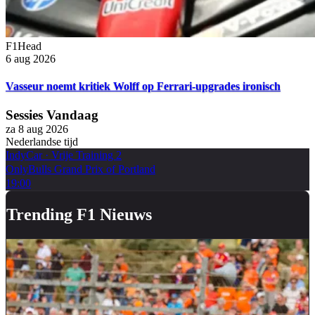
F1Head
6 aug 2026
Vasseur noemt kritiek Wolff op Ferrari-upgrades ironisch
Sessies Vandaag
za 8 aug 2026
Nederlandse tijd
IndyCar
·
Vrije Training 2
OnlyBulls Grand Prix of Portland
19:00
Trending F1 Nieuws