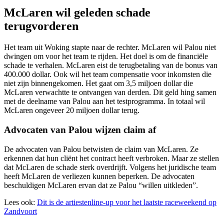
McLaren wil geleden schade
terugvorderen
Het team uit Woking stapte naar de rechter. McLaren wil Palou niet
dwingen om voor het team te rijden. Het doel is om de financiële
schade te verhalen. McLaren eist de terugbetaling van de bonus van
400.000 dollar. Ook wil het team compensatie voor inkomsten die
niet zijn binnengekomen. Het gaat om 3,5 miljoen dollar die
McLaren verwachtte te ontvangen van derden. Dit geld hing samen
met de deelname van Palou aan het testprogramma. In totaal wil
McLaren ongeveer 20 miljoen dollar terug.
Advocaten van Palou wijzen claim af
De advocaten van Palou betwisten de claim van McLaren. Ze
erkennen dat hun cliënt het contract heeft verbroken. Maar ze stellen
dat McLaren de schade sterk overdrijft. Volgens het juridische team
heeft McLaren de verliezen kunnen beperken. De advocaten
beschuldigen McLaren ervan dat ze Palou “willen uitkleden”.
Lees ook:
Dit is de artiestenline-up voor het laatste raceweekend op
Zandvoort