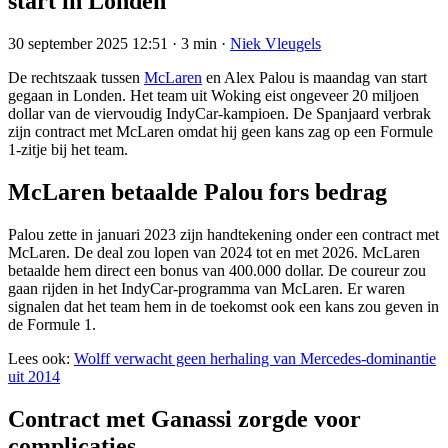
start in Londen
30 september 2025 12:51
·
3 min
·
Niek Vleugels
De rechtszaak tussen
McLaren
en Alex Palou is maandag van start
gegaan in Londen. Het team uit Woking eist ongeveer 20 miljoen
dollar van de viervoudig IndyCar-kampioen. De Spanjaard verbrak
zijn contract met McLaren omdat hij geen kans zag op een Formule
1-zitje bij het team.
McLaren betaalde Palou fors bedrag
Palou zette in januari 2023 zijn handtekening onder een contract met
McLaren. De deal zou lopen van 2024 tot en met 2026. McLaren
betaalde hem direct een bonus van 400.000 dollar. De coureur zou
gaan rijden in het IndyCar-programma van McLaren. Er waren
signalen dat het team hem in de toekomst ook een kans zou geven in
de Formule 1.
Lees ook:
Wolff verwacht geen herhaling van Mercedes-dominantie
uit 2014
Contract met Ganassi zorgde voor
complicaties