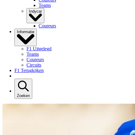
Teams
Indycar
Coureurs
Informatie
F1 Uitgelegd
Teams
Coureurs
Circuits
F1 Terugkijken
Zoeken