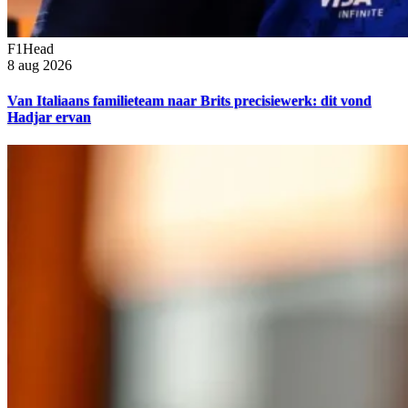
F1Head
8 aug 2026
Van Italiaans familieteam naar Brits precisiewerk: dit vond
Hadjar ervan