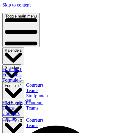
Skip to content
Toggle main menu
Kalenders
Standen
Formule 1
Formule 2
Formule 3
Informatie
Coureurs
Formule E
Formule 1
Teams
Indycar
Strafpunten
NLS
F1 Terugkijken
F1 Uitgelegd
Coureurs
Formule 2
Teams
Teams
Coureurs
Circuits
Coureurs
Formule 3
Teams