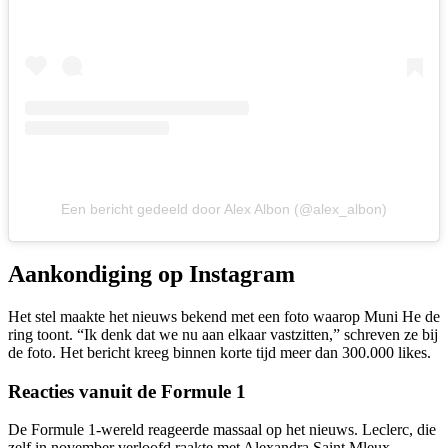
Een bericht gedeeld door Alex Albon (@alex_albon)
Aankondiging op Instagram
Het stel maakte het nieuws bekend met een foto waarop Muni He de
ring toont. “Ik denk dat we nu aan elkaar vastzitten,” schreven ze bij
de foto. Het bericht kreeg binnen korte tijd meer dan 300.000 likes.
Reacties vanuit de Formule 1
De Formule 1-wereld reageerde massaal op het nieuws. Leclerc, die
zelf in november verloofd raakte met Alexandra Saint Mleux,