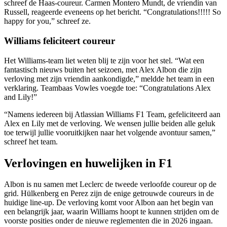
schreef de Haas-coureur. Carmen Montero Mundt, de vriendin van
Russell, reageerde eveneens op het bericht. “Congratulations!!!!! So
happy for you,” schreef ze.
Williams feliciteert coureur
Het Williams-team liet weten blij te zijn voor het stel. “Wat een
fantastisch nieuws buiten het seizoen, met Alex Albon die zijn
verloving met zijn vriendin aankondigde,” meldde het team in een
verklaring. Teambaas Vowles voegde toe: “Congratulations Alex
and Lily!”
“Namens iedereen bij Atlassian Williams F1 Team, gefeliciteerd aan
Alex en Lily met de verloving. We wensen jullie beiden alle geluk
toe terwijl jullie vooruitkijken naar het volgende avontuur samen,”
schreef het team.
Verlovingen en huwelijken in F1
Albon is nu samen met Leclerc de tweede verloofde coureur op de
grid. Hülkenberg en Perez zijn de enige getrouwde coureurs in de
huidige line-up. De verloving komt voor Albon aan het begin van
een belangrijk jaar, waarin Williams hoopt te kunnen strijden om de
voorste posities onder de nieuwe reglementen die in 2026 ingaan.