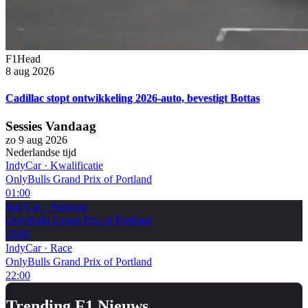
F1Head
8 aug 2026
Cadillac stopt ontwikkeling 2026-auto, bevestigt Bottas
Sessies Vandaag
zo 9 aug 2026
Nederlandse tijd
IndyCar
·
Kwalificatie
OnlyBulls Grand Prix of Portland
01:00
IndyCar
·
Warmup
OnlyBulls Grand Prix of Portland
19:00
IndyCar
·
Race
OnlyBulls Grand Prix of Portland
22:00
Trending F1 Nieuws