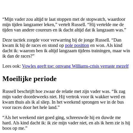
“Mijn vader zou altijd te laat stoppen met de stopwatch, waardoor
mijn tijden langzamer leken,” vertelt Russell. “Hij vertelde me de
tijden van andere coureurs en ik dacht altijd dat ik langzaam was.”
Deze tactiek zorgde voor verwarring bij de jonge Russell. “Dan
kwam ik bij de races en stond op
pole position
en won. Als kind
dacht ik: waarom ben ik altijd langzaam tijdens trainingen, maar win
ik dan de races?”
Lees ook:
Vowles geeft toe: omvang Williams-crisis verraste mezelf
Moeilijke periode
Russell beschrijft hoe zwaar de relatie met zijn vader was. “Ik zag
mijn vader doordeweeks niet. Hij vertrok voor ik wakker werd en
kwam thuis als ik al sliep. In het weekend sprongen we in de bus
voor races door het hele land.”
“Als het weekend niet goed ging, schreeuwde hij en duwde me
hard. Als kind dacht ik: ik zie mijn vader niet, en als ik hem zie is hij
boos op me.”