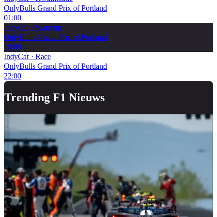
OnlyBulls Grand Prix of Portland
01:00
IndyCar
·
Warmup
OnlyBulls Grand Prix of Portland
19:00
IndyCar
·
Race
OnlyBulls Grand Prix of Portland
22:00
Trending F1 Nieuws