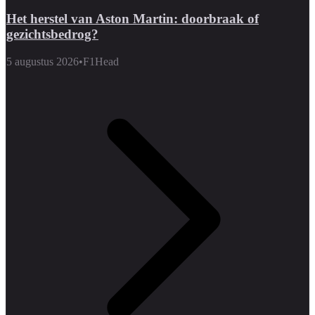
Het herstel van Aston Martin: doorbraak of
gezichtsbedrog?
5 augustus 2026
•
F1Head