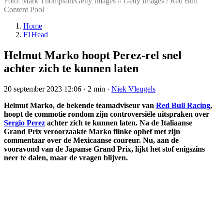
Foto: Mark Thompson/Getty Images // Getty Images / Red Bull
Content Pool
Home
F1Head
Helmut Marko hoopt Perez-rel snel
achter zich te kunnen laten
20 september 2023 12:06
·
2 min
·
Niek Vleugels
Helmut Marko, de bekende teamadviseur van
Red Bull Racing
,
hoopt de commotie rondom zijn controversiële uitspraken over
Sergio Perez
achter zich te kunnen laten. Na de Italiaanse
Grand Prix veroorzaakte Marko flinke ophef met zijn
commentaar over de Mexicaanse coureur. Nu, aan de
vooravond van de Japanse Grand Prix, lijkt het stof enigszins
neer te dalen, maar de vragen blijven.