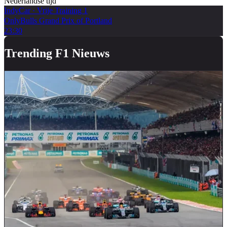
Nederlandse tijd
IndyCar
·
Vrije Training 1
OnlyBulls Grand Prix of Portland
23:30
Trending F1 Nieuws