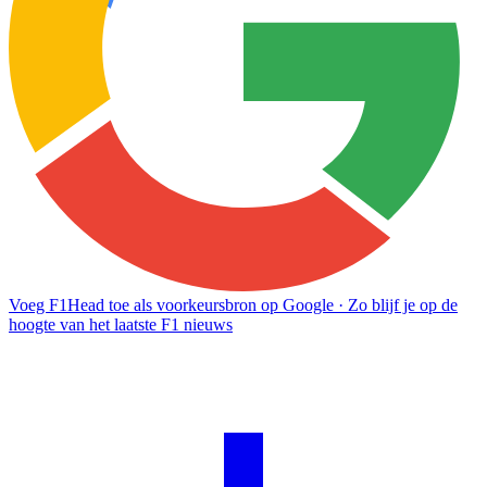
Voeg F1Head toe als voorkeursbron op Google
· Zo blijf je op de
hoogte van het laatste F1 nieuws