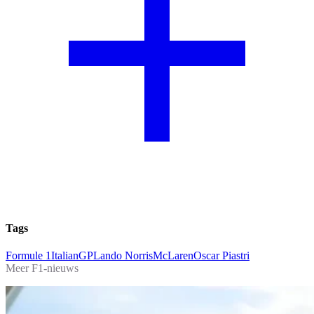
Tags
Formule 1
ItalianGP
Lando Norris
McLaren
Oscar Piastri
Meer F1-nieuws