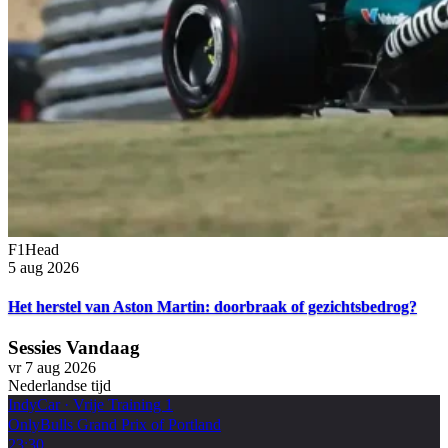
F1Head
5 aug 2026
Het herstel van Aston Martin: doorbraak of gezichtsbedrog?
Sessies Vandaag
vr 7 aug 2026
Nederlandse tijd
IndyCar
·
Vrije Training 1
OnlyBulls Grand Prix of Portland
23:30