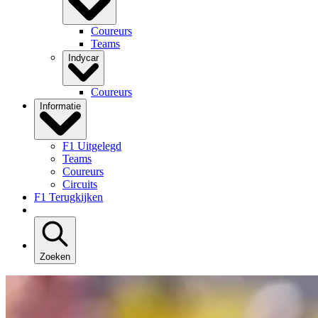
Coureurs
Teams
Indycar
Coureurs
Informatie
F1 Uitgelegd
Teams
Coureurs
Circuits
F1 Terugkijken
Zoeken