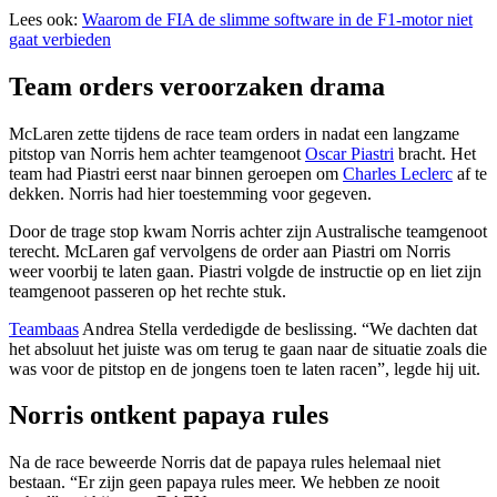
Lees ook:
Waarom de FIA de slimme software in de F1-motor niet
gaat verbieden
Team orders veroorzaken drama
McLaren zette tijdens de race team orders in nadat een langzame
pitstop van Norris hem achter teamgenoot
Oscar Piastri
bracht. Het
team had Piastri eerst naar binnen geroepen om
Charles Leclerc
af te
dekken. Norris had hier toestemming voor gegeven.
Door de trage stop kwam Norris achter zijn Australische teamgenoot
terecht. McLaren gaf vervolgens de order aan Piastri om Norris
weer voorbij te laten gaan. Piastri volgde de instructie op en liet zijn
teamgenoot passeren op het rechte stuk.
Teambaas
Andrea Stella verdedigde de beslissing. “We dachten dat
het absoluut het juiste was om terug te gaan naar de situatie zoals die
was voor de pitstop en de jongens toen te laten racen”, legde hij uit.
Norris ontkent papaya rules
Na de race beweerde Norris dat de papaya rules helemaal niet
bestaan. “Er zijn geen papaya rules meer. We hebben ze nooit