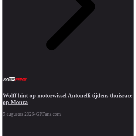
Wolff hint op motorwissel Antonelli tijdens thuisrace
op Monza
5 augustus 2026
•
GPFans.com