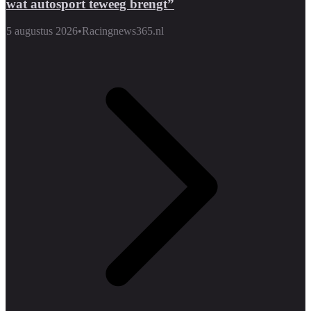
wat autosport teweeg brengt”
5 augustus 2026
•
Racingnews365.nl