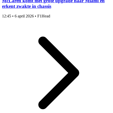
McLaren komt met grote upgrade naar Miami en
erkent zwakte in chassis
12:45
•
6 april 2026
•
F1Head