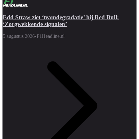
Edd Straw ziet ‘teamdegradatie’ bij Red Bull:
‘Zorgwekkende signalen’
5 augustus 2026
•
F1Headline.nl