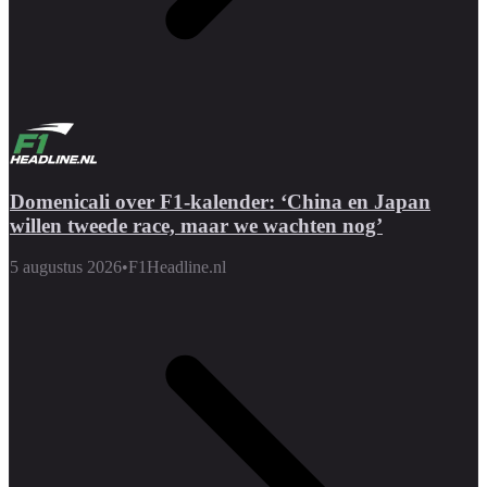
Domenicali over F1-kalender: ‘China en Japan
willen tweede race, maar we wachten nog’
5 augustus 2026
•
F1Headline.nl